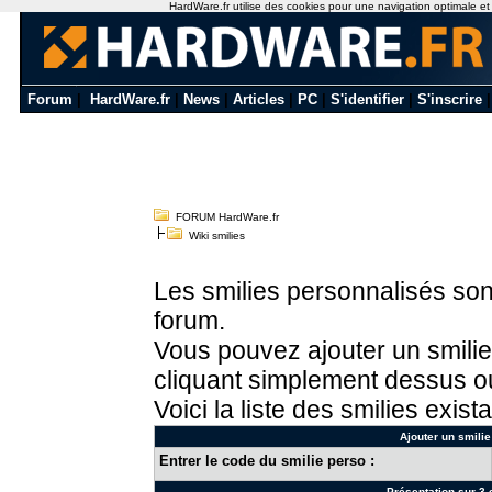
HardWare.fr utilise des cookies pour une navigation optimale et de
Forum
|
HardWare.fr
|
News
|
Articles
|
PC
|
S'identifier
|
S'inscrire
FORUM HardWare.fr
Wiki smilies
Les smilies personnalisés sont
forum.
Vous pouvez ajouter un smilie
cliquant simplement dessus ou
Voici la liste des smilies exista
Ajouter un smilie
Entrer le code du smilie perso :
Présentation sur 3