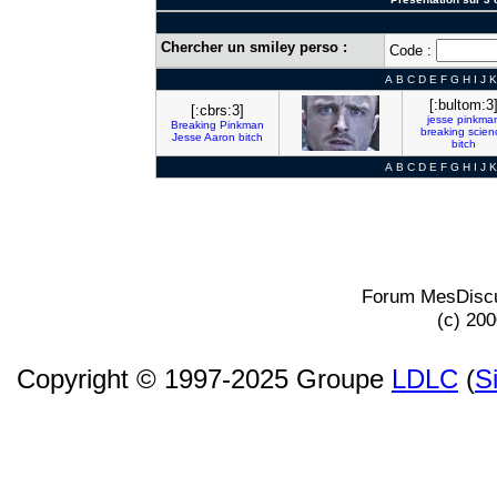
Chercher un smiley perso :
Code :
A
B
C
D
E
F
G
H
I
J
K
[:bultom:3
[:cbrs:3]
jesse
pinkma
Breaking
Pinkman
breaking
scien
Jesse
Aaron
bitch
bitch
A
B
C
D
E
F
G
H
I
J
K
Forum MesDiscu
(c) 20
Copyright © 1997-2025 Groupe
LDLC
(
S