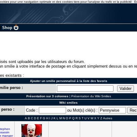
ookies pour une navigation optimale et des cookies tiers pour l'analyse du trafic et la publicité
E
|
Shop
isés sont uploadés par les utilisateurs du forum.
n smilie à votre interface de postage en cliquant simplement dessus ou en re
ies existants :
Ajouter un smilie personnalisé à la liste des favoris
milie perso :
Présentation sur 3 colonnes
|
Présentation du Wiki Smilies
Wiki smilies
 perso :
Code :
ou Mot(s) clé(s) :
A
B
C
D
E
F
G
H
I
J
K
L
M
N
O
P
Q
R
S
T
U
V
W
X
Y
Z
Autres
tephen
ssassin
ie
manger