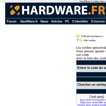
HardWare.fr utilise des c
Forum
|
HardWare.fr
|
News
|
Articles
|
PC
|
S'identifier
|
S'inscrire
FORUM HardWare.fr
Wiki smilies
Les smilies personnal
Vous pouvez ajouter u
son code.
Voici la liste des smil
Entrer le code du s
Chercher un smiley
[:bob gray]
gray
clown
Pennywise
s
king
tueur
serial
killer
a
horreur
peur
enfant
horrif