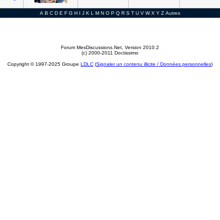
A
B
C
D
E
F
G
H
I
J
K
L
M
N
O
P
Q
R
S
T
U
V
W
X
Y
Z
Autres
Forum MesDiscussions.Net
, Version 2010.2
(c) 2000-2011 Doctissimo
Copyright © 1997-2025 Groupe
LDLC
(
Signaler un contenu illicite / Données personnelles
)