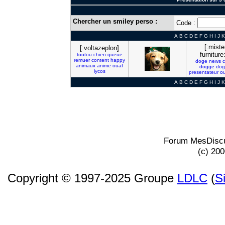
Chercher un smiley perso :
Code :
A
B
C
D
E
F
G
H
I
J
K
[:miste
[:voltazeplon]
furniture
toutou
chien
queue
remuer
content
happy
doge
news
c
animaux
anime
ouaf
dogge
dog
lycos
presentateur
o
A
B
C
D
E
F
G
H
I
J
K
Forum MesDiscu
(c) 20
Copyright © 1997-2025 Groupe
LDLC
(
S