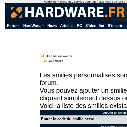
HardWare.fr utilise des cookies pour une navigation optimale et de
Forum
|
HardWare.fr
|
News
|
Articles
|
PC
|
S'identifier
|
S'inscrire
FORUM HardWare.fr
Wiki smilies
Les smilies personnalisés sont
forum.
Vous pouvez ajouter un smilie
cliquant simplement dessus ou
Voici la liste des smilies exista
Ajouter un smilie
Entrer le code du smilie perso :
Présentation sur 3