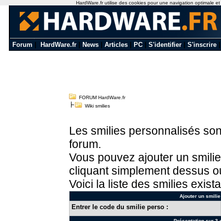
HardWare.fr utilise des cookies pour une navigation optimale et de
Forum
|
HardWare.fr
|
News
|
Articles
|
PC
|
S'identifier
|
S'inscrire
FORUM HardWare.fr
Wiki smilies
Les smilies personnalisés sont
forum.
Vous pouvez ajouter un smilie
cliquant simplement dessus ou
Voici la liste des smilies exista
Ajouter un smilie
Entrer le code du smilie perso :
Présentation sur 3