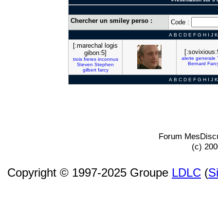
Chercher un smiley perso :
Code :
A
B
C
D
E
F
G
H
I
J
K
[:marechal logis
[:sovixious:
gibon:5]
alerte
generale
trois
freres
inconnus
Bernard
Farc
Steven
Stephen
gilbert
farcy
A
B
C
D
E
F
G
H
I
J
K
Forum MesDiscu
(c) 20
Copyright © 1997-2025 Groupe
LDLC
(
S