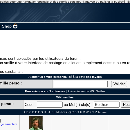
ookies pour une navigation optimale et des cookies tiers pour l'analyse du trafic et la publicité
E
|
Shop
isés sont uploadés par les utilisateurs du forum.
n smilie à votre interface de postage en cliquant simplement dessus ou en re
ies existants :
Ajouter un smilie personnalisé à la liste des favoris
milie perso :
Présentation sur 3 colonnes
|
Présentation du Wiki Smilies
Wiki smilies
 perso :
Code :
ou Mot(s) clé(s) :
A
B
C
D
E
F
G
H
I
J
K
L
M
N
O
P
Q
R
S
T
U
V
W
X
Y
Z
Autres
]
age
caractere