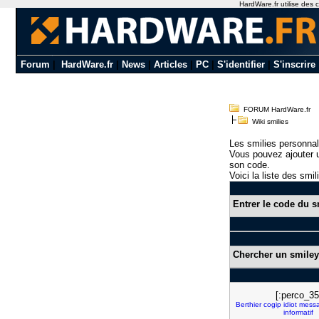
HardWare.fr utilise des c
Forum
|
HardWare.fr
|
News
|
Articles
|
PC
|
S'identifier
|
S'inscrire
FORUM HardWare.fr
Wiki smilies
Les smilies personnal
Vous pouvez ajouter u
son code.
Voici la liste des smil
Entrer le code du s
Chercher un smiley
[:perco_35
Berthier
cogip
idiot
mess
informatif