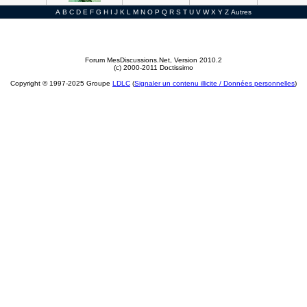
A
B
C
D
E
F
G
H
I
J
K
L
M
N
O
P
Q
R
S
T
U
V
W
X
Y
Z
Autres
Forum MesDiscussions.Net
, Version 2010.2
(c) 2000-2011 Doctissimo
Copyright © 1997-2025 Groupe
LDLC
(
Signaler un contenu illicite / Données personnelles
)