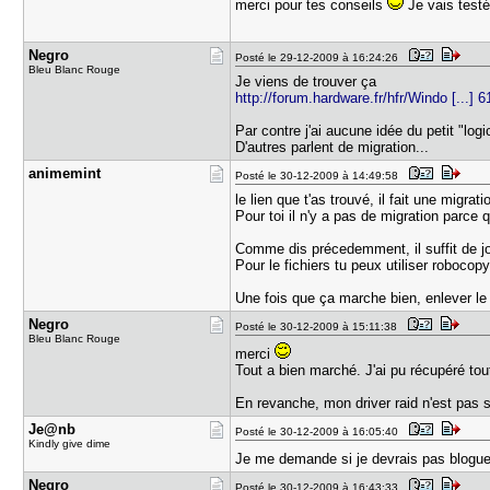
merci pour tes conseils
Je vais test
Negro
Posté le 29-12-2009 à 16:24:26
Bleu Blanc Rouge
Je viens de trouver ça
http://forum.hardware.fr/hfr/Windo [...] 
Par contre j'ai aucune idée du petit "logic
D'autres parlent de migration...
animemint
Posté le 30-12-2009 à 14:49:58
le lien que t'as trouvé, il fait une migra
Pour toi il n'y a pas de migration parce 
Comme dis précedemment, il suffit de jo
Pour le fichiers tu peux utiliser roboco
Une fois que ça marche bien, enlever le 
Negro
Posté le 30-12-2009 à 15:11:38
Bleu Blanc Rouge
merci
Tout a bien marché. J'ai pu récupéré tou
En revanche, mon driver raid n'est pas s
Je@nb
Posté le 30-12-2009 à 16:05:40
Kindly give dime
Je me demande si je devrais pas bloguer
Negro
Posté le 30-12-2009 à 16:43:33