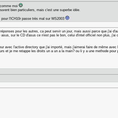
bs comme moi
uvent bien particuliers, mais c'est une superbe idée.
ntel pour l'ICH10r passe très mal sur WS2003
éponses pour les autres, ca peut servir un jour, mais aussi parce que j'ai d'a
us, sur le CD d'asus ce n'est pas le bon, celui d'intel officiel non plus, j'ai 
 avec l'active directory que j'ai importé, mais j'aimerai faire de même avec l
eurs et je me retappe les droits un a un a la main? ou li y a une methode pour 