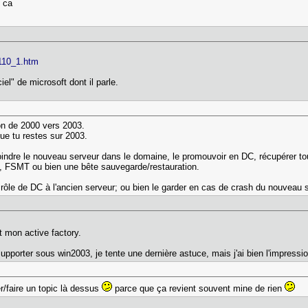
é ca
6110_1.htm
iel" de microsoft dont il parle.
tion de 2000 vers 2003.
que tu restes sur 2003.
indre le nouveau serveur dans le domaine, le promouvoir en DC, récupérer to
py, FSMT ou bien une bête sauvegarde/restauration.
rôle de DC à l'ancien serveur; ou bien le garder en cas de crash du nouveau s
t mon active factory.
upporter sous win2003, je tente une dernière astuce, mais j'ai bien l'impressi
/faire un topic là dessus
parce que ça revient souvent mine de rien