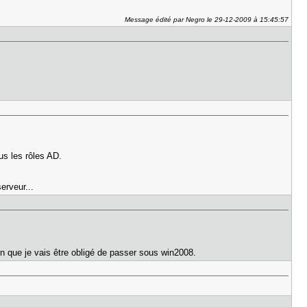
Message édité par Negro le 29-12-2009 à 15:45:57
us les rôles AD.
erveur...
on que je vais être obligé de passer sous win2008.