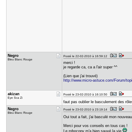
Negro
Posté le 22-02-2010 à 16:59:12
Bleu Blanc Rouge
merci !
je regarde ca, ca a l'air super ^^
(Lien que j'ai trouvé)
http://www.micro-astuce.com/Forum/top
akizan
Posté le 23-02-2010 à 16:10:50
Eye Sca Zi
faut pas oublier le basculement des r
Negro
Posté le 23-02-2010 à 23:19:14
Bleu Blanc Rouge
Oui tout a fait, j'ai basculé mon nouvea
Merci pour vos conseils en tous cas !
Le robocopy m'a bien sauvé la vie