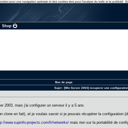
ookies pour une navigation optimale et des cookies tiers pour l'analyse du trafic et la publicité
E
|
Shop
Bas de page
Sujet :
[Win Server 2003] recuperer une configuratio
 2003, mais j'ai configurer un serveur il y a 5 ans.
n clone en fait), et je voulais savoir si je pouvais récupérer la configuration (
tp://www.supinfo-projects.com/fr/networks/
mais rien sur la portabilité de confi