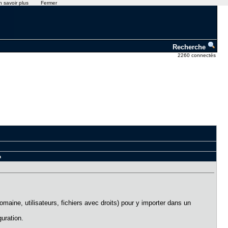
n savoir plus
Fermer
Recherche
2260 connectés
n
domaine, utilisateurs, fichiers avec droits) pour y importer dans un
guration.