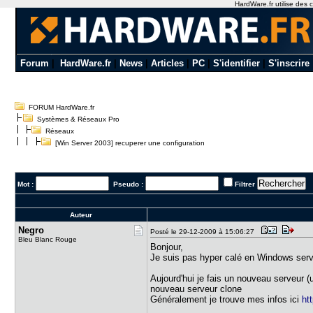
HardWare.fr utilise des c
Forum
|
HardWare.fr
|
News
|
Articles
|
PC
|
S'identifier
|
S'inscrire
FORUM HardWare.fr
Systèmes & Réseaux Pro
Réseaux
[Win Server 2003] recuperer une configuration
Mot :
Pseudo :
Filtrer
Auteur
Negro
Posté le 29-12-2009 à 15:06:27
Bleu Blanc Rouge
Bonjour,
Je suis pas hyper calé en Windows server
Aujourd'hui je fais un nouveau serveur (u
nouveau serveur clone
Généralement je trouve mes infos ici
ht