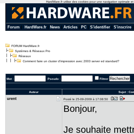
HardWare.fr utilise des cookies pour une navigation optimale et de
Forum
|
HardWare.fr
|
News
|
Articles
|
PC
|
S'identifier
|
S'inscrire
FORUM HardWare.fr
Systèmes & Réseaux Pro
Réseaux
Comment faire un cluster d'impression avec 2003 server ed standard?
Mot :
Pseudo :
Filtrer
Auteur
Sujet :
Com
urent
Posté le 25-09-2009 à 17:08:50
Bonjour,
Je souhaite mettr