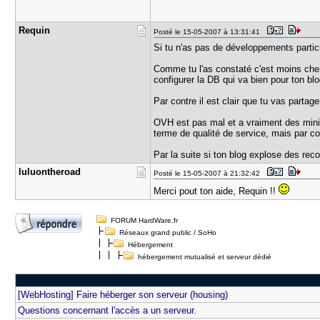
Requin
Posté le 15-05-2007 à 13:31:41
Si tu n'as pas de développements part
Comme tu l'as constaté c'est moins cher 
configurer la DB qui va bien pour ton blo
Par contre il est clair que tu vas parta
OVH est pas mal et a vraiment des minis
terme de qualité de service, mais par con
Par la suite si ton blog explose des rec
luluonther​oad
Posté le 15-05-2007 à 21:32:42
Merci pout ton aide, Requin !!
FORUM HardWare.fr
Réseaux grand public / SoHo
Hébergement
hébergement mutualisé et serveur dédié
[WebHosting] Faire héberger son serveur (housing)
Questions concernant l'accès a un serveur.