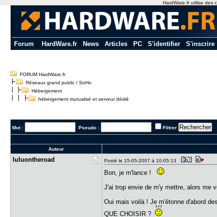
HardWare.fr utilise des c
Forum
|
HardWare.fr
|
News
|
Articles
|
PC
|
S'identifier
|
S'inscrire
FORUM HardWare.fr
Réseaux grand public / SoHo
Hébergement
hébergement mutualisé et serveur dédié
Mot :
Pseudo :
Filtrer
Auteur
luluonther​oad
Posté le 15-05-2007 à 10:05:13
Bon, je m'lance !
J'ai trop envie de m'y mettre, alors me 
Oui mais voilà ! Je m'étonne d'abord de
QUE CHOISIR ?