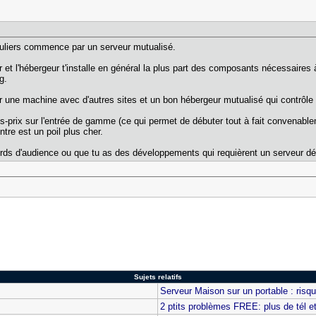
iculiers commence par un serveur mutualisé.
et l'hébergeur t'installe en général la plus part des composants nécessaires à
g.
ger une machine avec d'autres sites et un bon hébergeur mutualisé qui contrôle 
-prix sur l'entrée de gamme (ce qui permet de débuter tout à fait convenable
tre est un poil plus cher.
ords d'audience ou que tu as des développements qui requièrent un serveur déd
Sujets relatifs
Serveur Maison sur un portable : risq
2 ptits problèmes FREE: plus de tél 