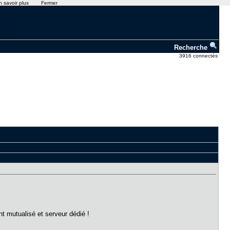
n savoir plus
Fermer
Recherche
3916 connectés
nt mutualisé et serveur dédié !