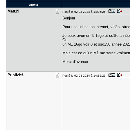
Auteur
Matt19
Posté le 02-03-2024 à 14:35:25
Bonjour
Pour une utilisation internet, vidéo, st
Je peux avoir un i9 16go et ss1to anné
Ou
un M1 16go voir 8 et ssd256 année 202
Mais est ce qu’un M1 me serait vraiment 
Merci d’avance
Publicité
Posté le 02-03-2024 à 14:35:25