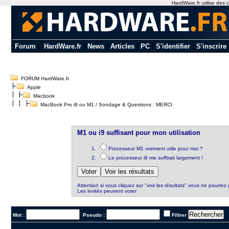
HardWare.fr utilise des c
Forum
|
HardWare.fr
|
News
|
Articles
|
PC
|
S'identifier
|
S'inscrire
FORUM HardWare.fr
Apple
Macbook
MacBook Pro i9 ou M1 / Sondage & Questions : MERCI
M1 ou i9 suffisant pour mon utilisation
Processeur M1 vraiment utile pour moi ?
Le processeur i9 me suffirait largement !
Attention si vous cliquez sur "voir les résultats" vous ne pourrez 
Les invités peuvent voter
Mot :
Pseudo :
Filtrer