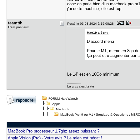
donc on parle bien d'un macbook pro m1
j'ai cette machine, elle est top.
teamtth
Posté le 03-03-2024 à 15:08:28
C'est pas faux
Matt19 a écrit :
D’accord merci
Pour le M1, meme en 8go de 
Ça peut être augmenter par la
Le 14’ est en 16Go minimum
---------------
Le gras c'est la vie
FORUM HardWare.fr
Apple
Macbook
MacBook Pro i9 ou M1 / Sondage & Questions : MERC
MacBook Pro processeur 1,7ghz assez puissant ?
Apple Vision (Pro) - Votre avis ? Le mien est négatif