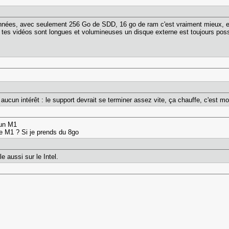
années, avec seulement 256 Go de SDD, 16 go de ram c'est vraiment mieux, ell
i tes vidéos sont longues et volumineuses un disque externe est toujours poss
aucun intérêt : le support devrait se terminer assez vite, ça chauffe, c'est m
 un M1
le M1 ? Si je prends du 8go
e aussi sur le Intel.