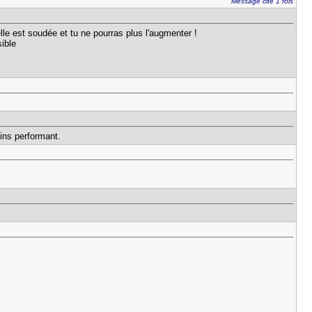
Message cité 1 fois
e est soudée et tu ne pourras plus l'augmenter !
ible
oins performant.