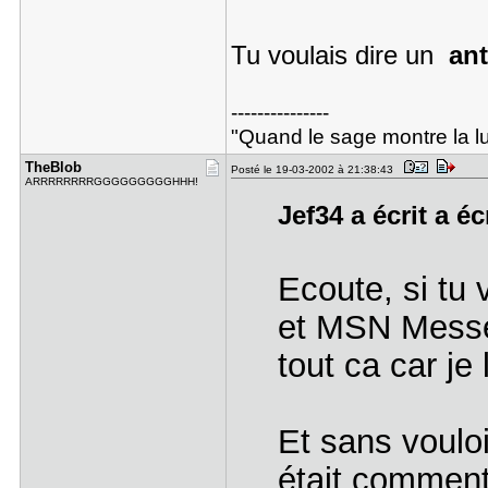
Tu voulais dire un
ant
---------------
"Quand le sage montre la lun
TheBlob
Posté le 19-03-2002 à 21:38:43
ARRRRRRRRGGGGGGGGGHHH!
Jef34 a écrit a éc
Ecoute, si tu 
et MSN Messe
tout ca car je l
Et sans vouloi
était comment