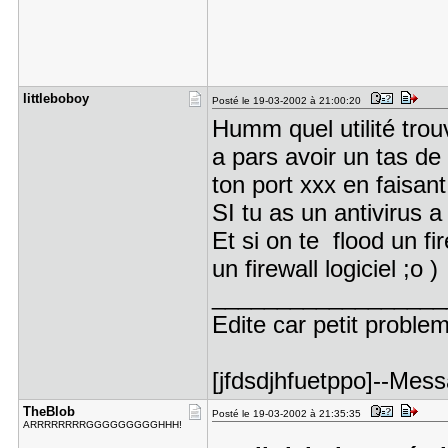
littlebobo​y
Posté le 19-03-2002 à 21:00:20
Humm quel utilité trou
a pars avoir un tas de
ton port xxx en faisa
SI tu as un antivirus 
Et si on te flood un f
un firewall logiciel ;o )
__________________
Edite car petit probl
[jfdsdjhfuetppo]--Messa
TheBlob
Posté le 19-03-2002 à 21:35:35
ARRRRRRRRGGGGGGGGGHHH!