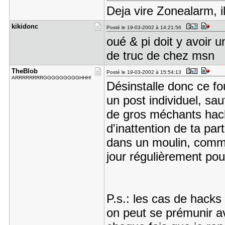
Deja vire Zonealarm, 
kikidonc
Posté le 19-03-2002 à 14:21:56
oué & pi doit y avoir 
de truc de chez msn
TheBlob
Posté le 19-03-2002 à 15:54:13
ARRRRRRRRGGGGGGGGGHHH!
Désinstalle donc ce fo
un post individuel, sa
de gros méchants hack
d'inattention de ta pa
dans un moulin, comme
jour régulièrement pou
P.s.: les cas de hacks 
on peut se prémunir ave