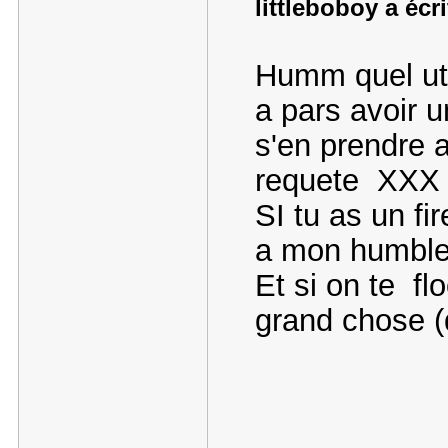
littleboboy a écri
Humm quel util
a pars avoir 
s'en prendre 
requete XXX
SI tu as un fi
a mon humble
Et si on te fl
grand chose (d