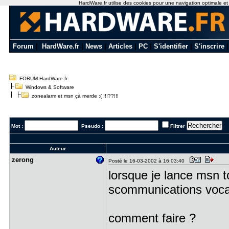
HardWare.fr utilise des cookies pour une navigation optimale et de
Forum
|
HardWare.fr
|
News
|
Articles
|
PC
|
S'identifier
|
S'inscrire
FORUM HardWare.fr
Windows & Software
zonealarm et msn çà merde :( !!!??!!!
Mot :
Pseudo :
Filtrer
Auteur
zerong
Posté le 16-03-2002 à 16:03:40
lorsque je lance msn t
scommunications voca
comment faire ?