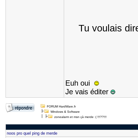
Tu voulais di
Euh oui
Je vais éditer
FORUM HardWare.fr
Windows & Software
zonealarm et msn çà merde :( !!!??!!!
noos pro quel ping de merde