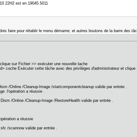
s 10 22H2 est en 19045.5011
is faire pour rétablir le menu démarrer, et autres boutons de la barre des t
 )clique sur Fichier >> exécuter une nouvelle tache
> coche Exécuter cette tâche avec des privilèges d'administrateur et clique
ism /Online /Cleanup-Image /startcomponentcleanup valide par entrée .
ge :l'opération a réussie .
 Dism /Online /Cleanup-Image /RestoreHealth valide par entrée .
opération a réussie
sfc /scannow valide par entrée .