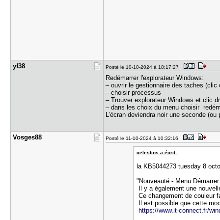
yf38
Posté le 10-10-2024 à 18:17:27
Redémarrer l'explorateur Windows:
– ouvrir le gestionnaire des taches (clic
– choisir processus
– Trouver explorateur Windows et clic dro
– dans les choix du menu choisir redém
L’écran deviendra noir une seconde (ou p
Vosges88
Posté le 11-10-2024 à 10:32:16
celestins a écrit :
la KB5044273 tuesday 8 octo
"Nouveauté - Menu Démarrer : 
Il y a également une nouvelle
Ce changement de couleur fai
Il est possible que cette mod
https://www.it-connect.fr/win