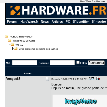
HardWare.fr utilise des c
Forum
|
HardWare.fr
|
News
|
Articles
|
PC
|
S'identifier
|
S'inscrire
FORUM HardWare.fr
Windows & Software
Win 10
Gros problème de barre des tâches
Mot :
Pseudo :
Filtrer
Auteur
Vosges88
Posté le 10-10-2024 à 11:31:32
Bonjour,
Depuis ce matin, une grosse partie de m