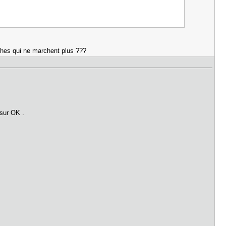
âches qui ne marchent plus ???
 sur OK .