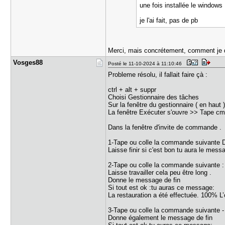
une fois installée le window
je l'ai fait, pas de pb
Merci, mais concrétement, comment je do
Vosges88
Posté le 11-10-2024 à 11:10:46
Probleme résolu, il fallait faire çà :
ctrl + alt + suppr
Choisi Gestionnaire des tâches
Sur la fenêtre du gestionnaire ( en haut
La fenêtre Exécuter s'ouvre >> Tape cmd
Dans la fenêtre d'invite de commande .
1-Tape ou colle la commande suivante D
Laisse finir si c'est bon tu aura le messa
2-Tape ou colle la commande suivante :
Laisse travailler cela peu être long .
Donne le message de fin
Si tout est ok :tu auras ce message:
La restauration a été effectuée. 100% L’
3-Tape ou colle la commande suivante - 
Donne également le message de fin