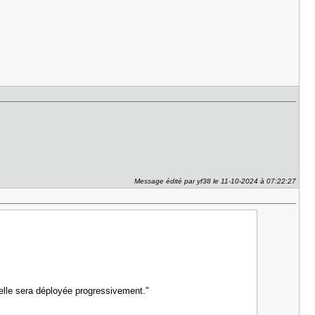
Message édité par yf38 le 11-10-2024 à 07:22:27
 elle sera déployée progressivement."