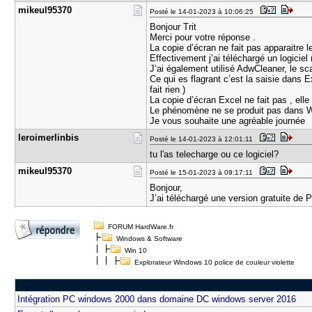
mikeul9537​0
Posté le 14-01-2023 à 10:06:25
Bonjour Trit
Merci pour votre réponse .
La copie d’écran ne fait pas apparaitre l
Effectivement j’ai téléchargé un logici
J’ai également utilisé AdwCleaner, le sc
Ce qui es flagrant c’est la saisie dans E
fait rien )
La copie d’écran Excel ne fait pas , elle
Le phénomène ne se produit pas dans Word,
Je vous souhaite une agréable journée
leroimerli​nbis
Posté le 14-01-2023 à 12:01:11
tu l'as telecharge ou ce logiciel?
mikeul9537​0
Posté le 15-01-2023 à 09:17:11
Bonjour,
J’ai téléchargé une version gratuite de 
FORUM HardWare.fr
Windows & Software
Win 10
Explorateur Windows 10 police de couleur violette
Intégration PC windows 2000 dans domaine DC windows server 2016