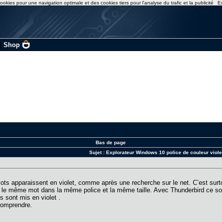
ookies pour une navigation optimale et des cookies tiers pour l'analyse du trafic et la publicité
E
|
Shop
Bas de page
Sujet :
Explorateur Windows 10 police de couleur viole
mots apparaissent en violet, comme après une recherche sur le net. C’est surt
isé le même mot dans la même police et la même taille. Avec Thunderbird ce son
s sont mis en violet .
comprendre.