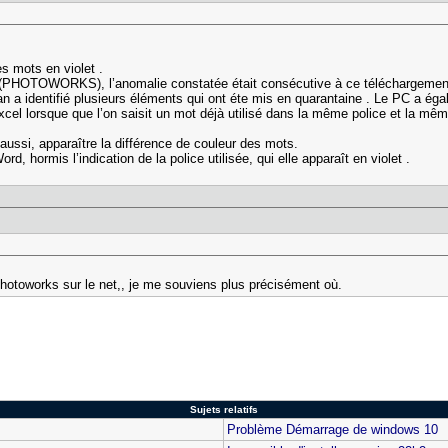
es mots en violet .
el (PHOTOWORKS), l’anomalie constatée était consécutive à ce téléchargement. 
an a identifié plusieurs éléments qui ont éte mis en quarantaine . Le PC a ég
xcel lorsque que l’on saisit un mot déjà utilisé dans la même police et la même 
 aussi, apparaître la différence de couleur des mots.
 hormis l’indication de la police utilisée, qui elle apparaît en violet .
Photoworks sur le net,, je me souviens plus précisément où.
Sujets relatifs
Problème Démarrage de windows 10