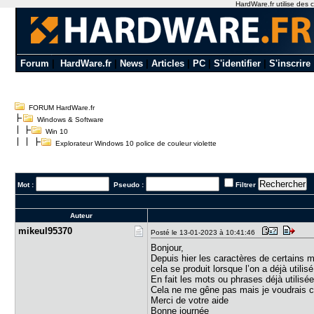
HardWare.fr utilise des c
Forum
|
HardWare.fr
|
News
|
Articles
|
PC
|
S'identifier
|
S'inscrire
FORUM HardWare.fr
Windows & Software
Win 10
Explorateur Windows 10 police de couleur violette
Mot :
Pseudo :
Filtrer
Auteur
mikeul9537​0
Posté le 13-01-2023 à 10:41:46
Bonjour,
Depuis hier les caractères de certains 
cela se produit lorsque l’on a déjà util
En fait les mots ou phrases déjà utilisée
Cela ne me gêne pas mais je voudrais 
Merci de votre aide
Bonne journée