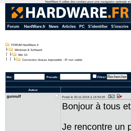
HardWare.fr utilise des cookies pour une navigation optimale et de
Forum
|
HardWare.fr
|
News
|
Articles
|
PC
|
S'identifier
|
S'inscrire
FORUM HardWare.fr
Windows & Software
Win 10
Connexion réseau impossible - IP non valide
Mot :
Pseudo :
Filtrer
Auteur
gunnulf
Posté le 30-11-2016 à 14:54:00
Bonjour à tous et
Je rencontre un 