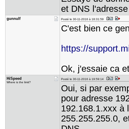
et DNS l'adresse
gunnulf
Posté le 30-11-2016 à 18:31:59
C'est bien ce ge
https://support.mi
Ok, j'essaie ca et
HiSpeed
Posté le 30-11-2016 à 19:59:14
Where is the limit?
Oui, si par exem
pour adresse 192
192.168.1.xxx à 
255.255.255.0, e
DNS...