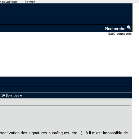
n savoir plus
Fermer
Recherche
5267 connectés
10 (lors des c
tivation des signatures numériques, etc...), là il m'est impossible de