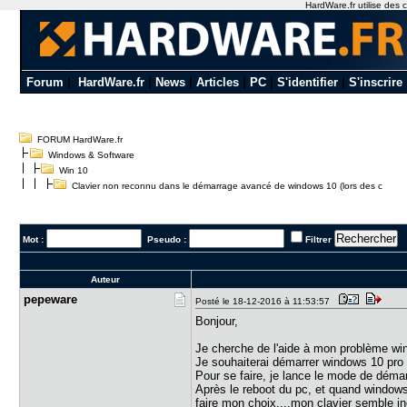
HardWare.fr utilise des c
Forum
|
HardWare.fr
|
News
|
Articles
|
PC
|
S'identifier
|
S'inscrire
FORUM HardWare.fr
Windows & Software
Win 10
Clavier non reconnu dans le démarrage avancé de windows 10 (lors des c
Mot :
Pseudo :
Filtrer
Auteur
pepeware
Posté le 18-12-2016 à 11:53:57
Bonjour,
Je cherche de l'aide à mon problème wi
Je souhaiterai démarrer windows 10 pro
Pour se faire, je lance le mode de déma
Après le reboot du pc, et quand windows
faire mon choix....mon clavier semble i