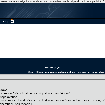
ookies pour une navigation optimale et des cookies tiers pour l'analyse du trafic et la publicité
E
|
Shop
Bas de page
Sujet :
Clavier non reconnu dans le démarrage avancé de windows 
ndows.
 en mode "désactivation des signatures numériques"
rrage avancé.
 me propose les différents mode de démarrage (sans echec, avec reseau, désac
nopérant ou non reconnu.