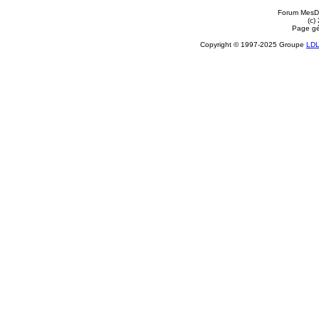
Forum MesDi
(c)
Page gé
Copyright © 1997-2025 Groupe
LD