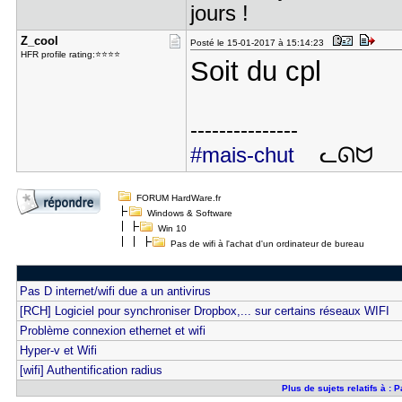
jours !
Z_cool
Posté le 15-01-2017 à 15:14:23
HFR profile rating:⭐⭐⭐⭐
Soit du cpl
---------------
#mais-chut
ᓚᘏᗢ
FORUM HardWare.fr
Windows & Software
Win 10
Pas de wifi à l'achat d'un ordinateur de bureau
Pas D internet/wifi due a un antivirus
[RCH] Logiciel pour synchroniser Dropbox,... sur certains réseaux WIFI
Problème connexion ethernet et wifi
Hyper-v et Wifi
[wifi] Authentification radius
Plus de sujets relatifs à : 