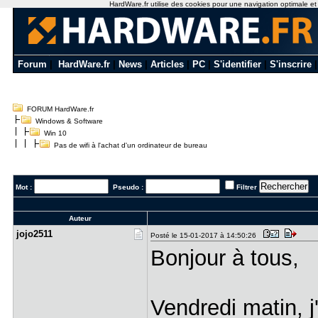
HardWare.fr utilise des cookies pour une navigation optimale et de
Forum
|
HardWare.fr
|
News
|
Articles
|
PC
|
S'identifier
|
S'inscrire
FORUM HardWare.fr
Windows & Software
Win 10
Pas de wifi à l'achat d'un ordinateur de bureau
Mot :
Pseudo :
Filtrer
Auteur
jojo2511
Posté le 15-01-2017 à 14:50:26
Bonjour à tous,
Vendredi matin, j