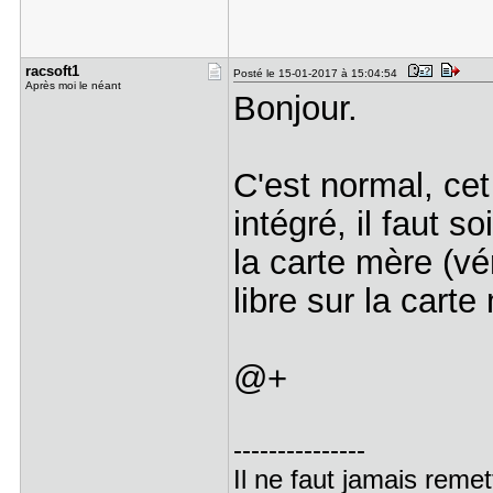
racsoft1
Posté le 15-01-2017 à 15:04:54
Après moi le néant
Bonjour.
C'est normal, cet
intégré, il faut s
la carte mère (vé
libre sur la carte
@+
---------------
Il ne faut jamais reme