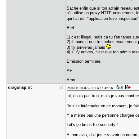
Sache enfin que si ton admin reseau est 
s'il utilise un proxy HTTP uniquement, l
qui fait de l'"application level inspection
Bref:
1) c'est illegal, mais ca tu t'en tapes s
2) il faudrait que tu saches exactement 
3) t'y arriveras jamais
4) si t'y arrives, c'est que ton admin re
Emission terminée,
A+
Arno.
dragonspir​it
Posté le 26-07-2001 à 16:45:16
lol, chais pas trop, mais je vous montr
Je suis intérimaire en ce moment, je fais 
Y a même pas une personne chargée de la
Let's go break the securirty !
A mon avis, doit juste y avoir un norton