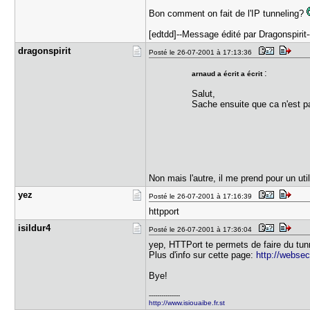
Bon comment on fait de l'IP tunneling?
[edtdd]--Message édité par Dragonspirit-
dragonspir​it
Posté le 26-07-2001 à 17:13:36
:
arnaud a écrit a écrit
Salut,
Sache ensuite que ca n'est p
Non mais l'autre, il me prend pour un ut
yez
Posté le 26-07-2001 à 17:16:39
httpport
isildur4
Posté le 26-07-2001 à 17:36:04
yep, HTTPort te permets de faire du tunn
Plus d'info sur cette page:
http://webse
Bye!
---------------
http://www.isiouaibe.fr.st