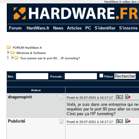
HardWare.fr utilise des c
Forum
|
HardWare.fr
|
News
|
Articles
|
PC
|
S'identifier
|
S'inscrire
FORUM HardWare.fr
Windows & Software
Tout passer par le port 80... IP tunneling?
Mot :
Pseudo :
Filtrer
Auteur
dragonspir​it
Posté le 26-07-2001 à 16:17:17
Voilà, je suis dans une entreprise qui n
requêtes par le port 80 pour aller se co
C'est pas ça l'IP tunneling?
Publicité
Posté le 26-07-2001 à 16:17:17