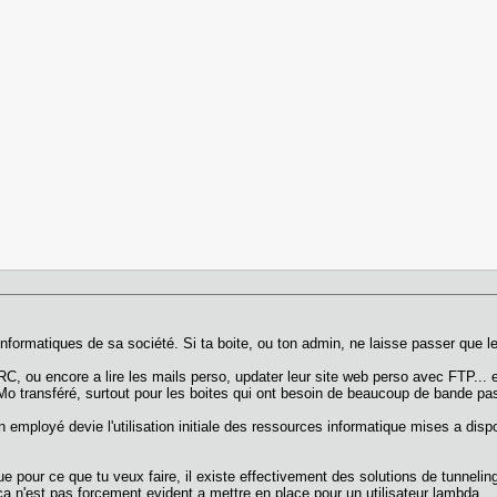
nformatiques de sa société. Si ta boite, ou ton admin, ne laisse passer que le t
RC, ou encore a lire les mails perso, updater leur site web perso avec FTP... e
u Mo transféré, surtout pour les boites qui ont besoin de beaucoup de bande p
employé devie l'utilisation initiale des ressources informatique mises a dispos
ue pour ce que tu veux faire, il existe effectivement des solutions de tunneli
ca n'est pas forcement evident a mettre en place pour un utilisateur lambda.