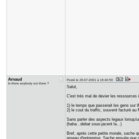
Arnaud
Posté le 26-07-2001 à 16:40:50
Is there anybody out there ?
Salut,
C'est trés mal de devier les ressources i
1) le temps que passerait les gens sur I
2) le cout du traffic, souvent facturé a
Sans parler des aspects legaux lorsqu'un 
(haha...debat sous-jacent la...)
Bref, aprés cette petite morale, sache q
reseau d'entreprise. Sache ensuite que 