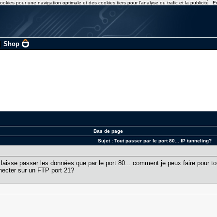
ookies pour une navigation optimale et des cookies tiers pour l'analyse du trafic et la publicité
E
|
Shop
Bas de page
Sujet :
Tout passer par le port 80... IP tunneling?
e laisse passer les données que par le port 80... comment je peux faire pour to
nnecter sur un FTP port 21?