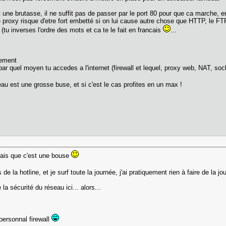
une brutasse, il ne suffit pas de passer par le port 80 pour que ca marche, e
e proxy risque d'etre fort embetté si on lui cause autre chose que HTTP, le FTP
" (tu inverses l'ordre des mots et ca te le fait en francais
...
urement
par quel moyen tu accedes a l'internet (firewall et lequel, proxy web, NAT, soc
seau est une grosse buse, et si c'est le cas profites en un max !
erais que c'est une bouse
de la hotline, et je surf toute la journée, j'ai pratiquement rien à faire de la 
 sécurité du réseau ici... alors...
 personnal firewall