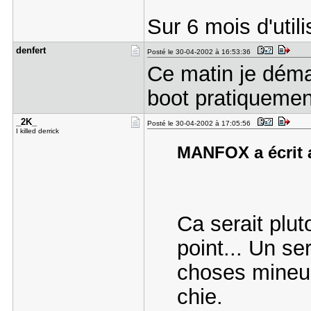
Sur 6 mois d'utili
denfert
Posté le 30-04-2002 à 16:53:36
Ce matin je déma
boot pratiquemen
_2K_
Posté le 30-04-2002 à 17:05:56
I killed derrick
MANFOX a écrit a
Ca serait plu
point... Un se
choses mineur
chie.