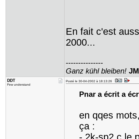
En fait c'est aus
2000...
---------------
Ganz kühl bleiben!
JM
DDT
Posté le 30-04-2002 à 18:13:26
Few understand
Pnar a écrit a écr
en qqes mots,
ça :
- 2k-sp2 c le