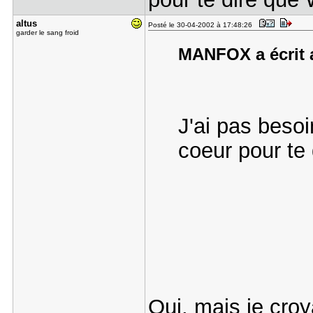
altus
Posté le 30-04-2002 à 17:48:26
garder le sang froid
MANFOX a écrit a
J'ai pas besoi
coeur pour te
Oui, mais je croy