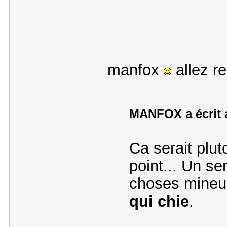
manfox
allez re
MANFOX a écrit a
Ca serait plu
point... Un se
choses mineu
qui chie
.