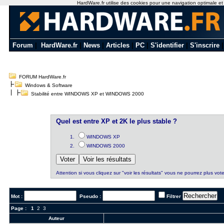
HardWare.fr utilise des cookies pour une navigation optimale et de
Forum
|
HardWare.fr
|
News
|
Articles
|
PC
|
S'identifier
|
S'inscrire
FORUM HardWare.fr
Windows & Software
Stabilité entre WINDOWS XP et WINDOWS 2000
Quel est entre XP et 2K le plus stable ?
WINDOWS XP
WINDOWS 2000
Attention si vous cliquez sur "voir les résultats" vous ne pourrez plus vote
Mot :
Pseudo :
Filtrer
Page :
1
2
3
Auteur