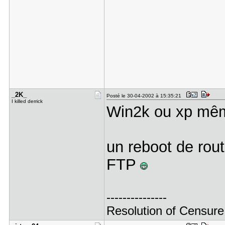
_2K_
Posté le 30-04-2002 à 15:35:21
I killed derrick
Win2k ou xp mêm
un reboot de rout
FTP
---------------
Resolution of Censure