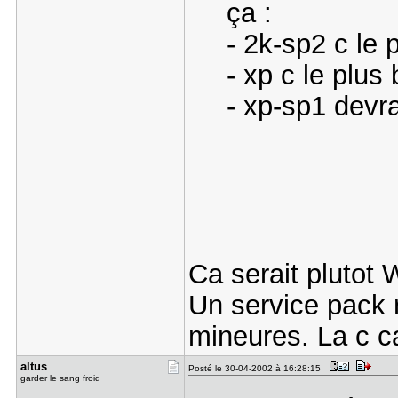
ça :
- 2k-sp2 c le
- xp c le plus
- xp-sp1 devra
Ca serait plutot 
Un service pack 
mineures. La c ca
altus
Posté le 30-04-2002 à 16:28:15
garder le sang froid