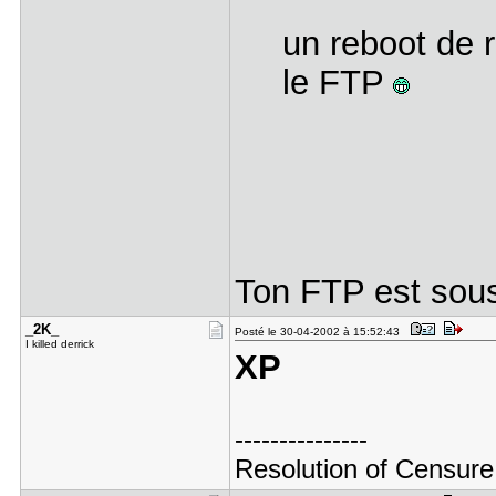
un reboot de 
le FTP
Ton FTP est sou
_2K_
Posté le 30-04-2002 à 15:52:43
I killed derrick
XP
---------------
Resolution of Censure