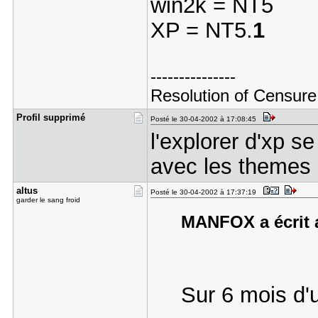
win2k = NT5
XP = NT5.
1
---------------
Resolution of Censure
Profil sup​primé
Posté le 30-04-2002 à 17:08:45
l'explorer d'xp s
avec les themes 
altus
Posté le 30-04-2002 à 17:37:19
garder le sang froid
MANFOX a écrit a
Sur 6 mois d'u