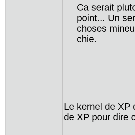
Ca serait plu
point... Un se
choses mineur
chie.
Le kernel de XP q
de XP pour dire c