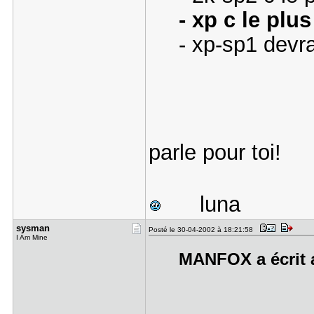
- xp c le plu
- xp-sp1 devra
parle pour toi!
luna
sysman
Posté le 30-04-2002 à 18:21:58
I Am Mine
MANFOX a écrit a