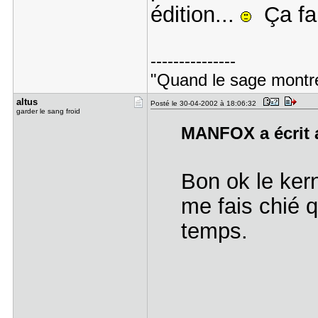
édition...
Ça fait
---------------
"Quand le sage montre 
altus
Posté le 30-04-2002 à 18:06:32
garder le sang froid
MANFOX a écrit a
Bon ok le ker
me fais chié 
temps.