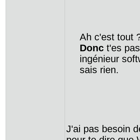
Ah c'est tout 
Donc
t'es pa
ingénieur sof
sais rien.
J'ai pas besoin d
pour te dire que 