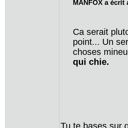
MANFOX a écrit a
Ca serait plu
point... Un se
choses mineu
qui chie.
Tu te bases sur q