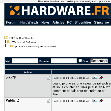
HardWare.fr utilise des cookies pour une navigation optimale et de
Forum
|
HardWare.fr
|
News
|
Articles
|
PC
|
S'identifier
|
S'inscrire
FORUM HardWare.fr
Windows & Software
pb rafraich sous les jeux sous win2k
Mot :
Pseudo :
Filtrer
Auteur
pika78
Posté le 11-04-2001 à 18:46:47
quand je choisis une valeur de rafraichi
et sous counter en 1024 je suis en 60hz
comment on fait pour resoudre ce pb
@+
Publicité
Posté le 11-04-2001 à 18:46:47