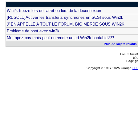
Win2k freeze lors de l'arret ou lors de la déconnexion
[RESOLU]Activer les transferts synchrones en SCSI sous Win2k
J' EN APPELLE A TOUT LE FORUM, BIG MERDE SOUS WIN2K
Problème de boot avec win2k
Me tapez pas mais peut on rendre un cd Win2k bootable???
Plus de sujets relatifs
Forum MesDi
(c)
Page gé
Copyright © 1997-2025 Groupe
LD