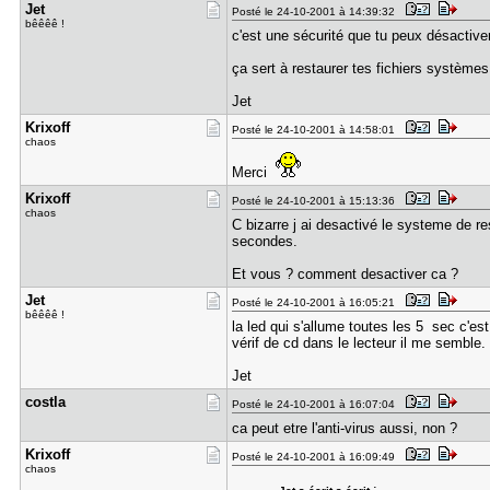
Jet
Posté le 24-10-2001 à 14:39:32
bêêêê !
c'est une sécurité que tu peux désactive
ça sert à restaurer tes fichiers système
Jet
Krixoff
Posté le 24-10-2001 à 14:58:01
chaos
Merci
Krixoff
Posté le 24-10-2001 à 15:13:36
chaos
C bizarre j ai desactivé le systeme de re
secondes.
Et vous ? comment desactiver ca ?
Jet
Posté le 24-10-2001 à 16:05:21
bêêêê !
la led qui s'allume toutes les 5 sec c'es
vérif de cd dans le lecteur il me semble.
Jet
costla
Posté le 24-10-2001 à 16:07:04
ca peut etre l'anti-virus aussi, non ?
Krixoff
Posté le 24-10-2001 à 16:09:49
chaos
: