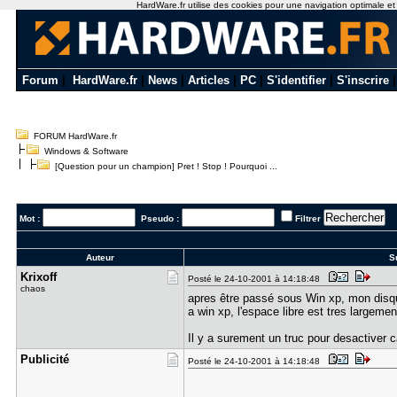
HardWare.fr utilise des cookies pour une navigation optimale et de
Forum
|
HardWare.fr
|
News
|
Articles
|
PC
|
S'identifier
|
S'inscrire
FORUM HardWare.fr
Windows & Software
[Question pour un champion] Pret ! Stop ! Pourquoi ...
Mot :
Pseudo :
Filtrer
Auteur
Su
Krixoff
Posté le 24-10-2001 à 14:18:48
chaos
apres être passé sous Win xp, mon disque
a win xp, l'espace libre est tres largemen
Il y a surement un truc pour desactiver c
Publicité
Posté le 24-10-2001 à 14:18:48