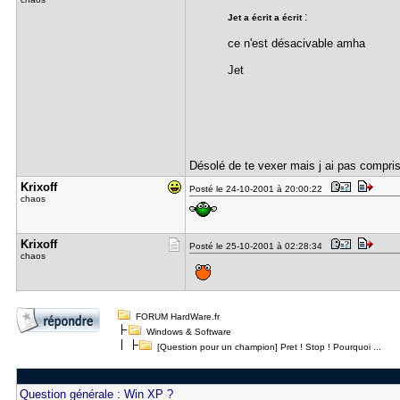
:
Jet a écrit a écrit
ce n'est désacivable amha
Jet
Désolé de te vexer mais j ai pas compri
Krixoff
Posté le 24-10-2001 à 20:00:22
chaos
Krixoff
Posté le 25-10-2001 à 02:28:34
chaos
FORUM HardWare.fr
Windows & Software
[Question pour un champion] Pret ! Stop ! Pourquoi ...
Question générale : Win XP ?