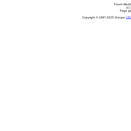
Forum MesDi
(c)
Page gé
Copyright © 1997-2025 Groupe
LD