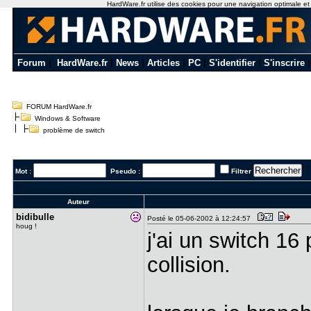
HardWare.fr utilise des cookies pour une navigation optimale et de
Forum
|
HardWare.fr
|
News
|
Articles
|
PC
|
S'identifier
|
S'inscrire
FORUM HardWare.fr
Windows & Software
problème de switch
Mot :
Pseudo :
Filtrer
Auteur
bidibulle
Posté le 05-06-2002 à 12:24:57
houg !
j'ai un switch 16
collision.