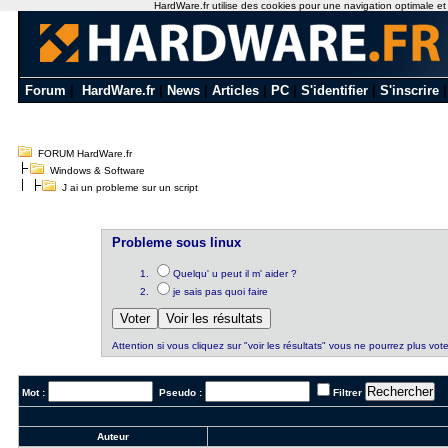
HardWare.fr utilise des cookies pour une navigation optimale et de
Forum
|
HardWare.fr
|
News
|
Articles
|
PC
|
S'identifier
|
S'inscrire
FORUM HardWare.fr
Windows & Software
J ai un probleme sur un script
Probleme sous linux
Quelqu' u peut il m' aider ?
je sais pas quoi faire
Attention si vous cliquez sur "voir les résultats" vous ne pourrez plus vote
Mot :
Pseudo :
Filtrer
Auteur