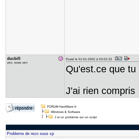
ducbill
Posté le 01-01-2002 à 03:02:33
zen, reste zen
Qu'est.ce que tu 
J'ai rien compri
FORUM HardWare.fr
Windows & Software
J ai un probleme sur un script
Probleme de rezo sous xp