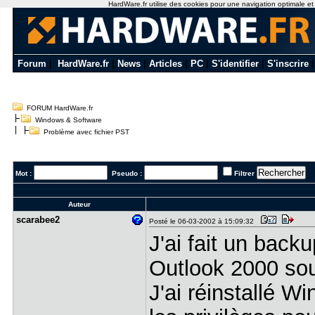
HardWare.fr utilise des cookies pour une navigation optimale et de
Forum
|
HardWare.fr
|
News
|
Articles
|
PC
|
S'identifier
|
S'inscrire
FORUM HardWare.fr
Windows & Software
Problème avec fichier PST
Mot :
Pseudo :
Filtrer
Auteur
scarabee2
Posté le 06-03-2002 à 15:09:32
J'ai fait un bac
Outlook 2000 sou
J'ai réinstallé W