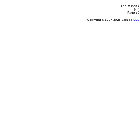
Forum MesDi
(c)
Page gé
Copyright © 1997-2025 Groupe
LD