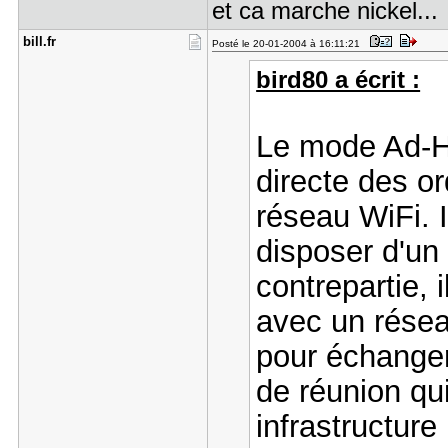
et ca marche nickel...
bill.fr
Posté le 20-01-2004 à 16:11:21
bird80 a écrit :
Le mode Ad-Ho
directe des o
réseau WiFi. I
disposer d'un
contrepartie,
avec un résea
pour échanger
de réunion qu
infrastructur