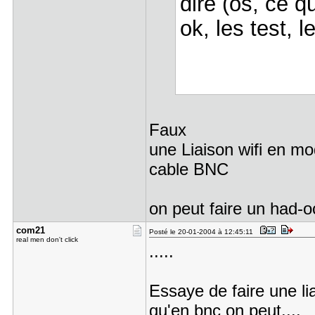
dire (os, ce qu
ok, les test, l
Faux
une Liaison wifi en mo
cable BNC
on peut faire un had-oc
com21
Posté le 20-01-2004 à 12:45:11
real men don't click
.....
Essaye de faire une li
qu'en bnc on peut....