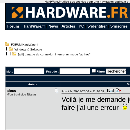
HardWare.fr utilise des cookies pour une navigation optimale et de
Forum
|
HardWare.fr
|
News
|
Articles
|
PC
|
S'identifier
|
S'inscrire
FORUM HardWare.fr
Windows & Software
[wifi] partage de connexion internet en mode "ad-hoc"
Mot :
Pseudo :
Filtrer
Auteur
Su
alecs
Posté le 20-01-2004 à 11:10:32
M'en batti sieu Nissart
Voilà je me demande ju
faire j'ai une erreur