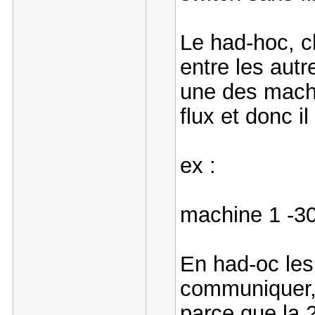
Le had-hoc, c
entre les autr
une des machin
flux et donc i
ex :
machine 1 -3
En had-oc les
communiquer, 
parce que la 2