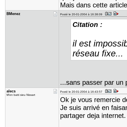
Mais dans cette articl
BMenez
Posté le 20-01-2004 à 16:38:09
Citation :
il est imposs
réseau fixe...
...sans passer par un
alecs
Posté le 20-01-2004 à 16:43:57
M'en batti sieu Nissart
Ok je vous remercie d
Je suis arrivé en faisa
partager deja internet.