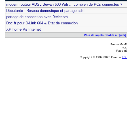
modem routeur ADSL Bewan 600 Wifi ... combien de PCs connectés ?
Débutante - Réseau domestique et partage adsl
partage de connection avec 9telecom
Doc fr pour D-Link 604 & Etat de connexion
XP home Vs Internet
Plus de sujets relatifs à : [wi
Forum MesDi
(c)
Page gé
Copyright © 1997-2025 Groupe
LD