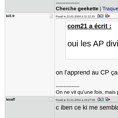
---------------
Cherche geekette
|
Traquez
bill.fr
Posté le 21-01-2004 à 11:12:33
com21 a écrit :
oui les AP divi
on l'apprend au CP ç
---------------
On ne vit qu'une fois, mais p
texaff
Posté le 21-01-2004 à 19:27:08
c iben ce ki me semblai