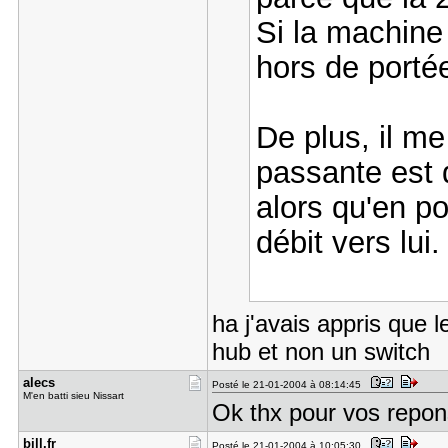
Si la machine 
hors de portée
De plus, il m
passante est 
alors qu'en po
débit vers lui.
ha j'avais appris que 
hub et non un switch
alecs
Posté le 21-01-2004 à 08:14:45
M'en batti sieu Nissart
Ok thx pour vos repo
bill.fr
Posté le 21-01-2004 à 10:05:30