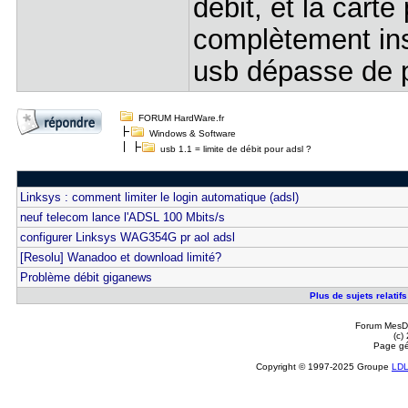
débit, et la cart
complètement insé
usb dépasse de 
FORUM HardWare.fr
Windows & Software
usb 1.1 = limite de débit pour adsl ?
Linksys : comment limiter le login automatique (adsl)
neuf telecom lance l'ADSL 100 Mbits/s
configurer Linksys WAG354G pr aol adsl
[Resolu] Wanadoo et download limité?
Problème débit giganews
Plus de sujets relatifs
Forum MesDi
(c)
Page gé
Copyright © 1997-2025 Groupe
LD