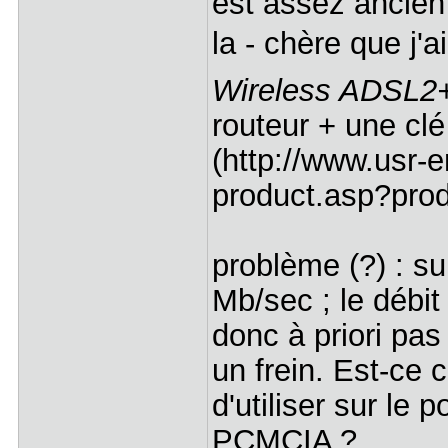
est assez ancien e
la - chère que j'a
Wireless ADSL2+ 
routeur + une cl
(http://www.usr-
product.asp?pro
problème (?) : sur
Mb/sec ; le débit
donc à priori pas
un frein. Est-ce c
d'utiliser sur le 
PCMCIA ?