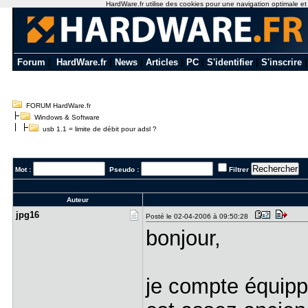
HardWare.fr utilise des cookies pour une navigation optimale et de
Forum
|
HardWare.fr
|
News
|
Articles
|
PC
|
S'identifier
|
S'inscrire
FORUM HardWare.fr
Windows & Software
usb 1.1 = limite de débit pour adsl ?
Mot :
Pseudo :
Filtrer
Auteur
jpg16
Posté le 02-04-2006 à 09:50:28
bonjour,
je compte équippe