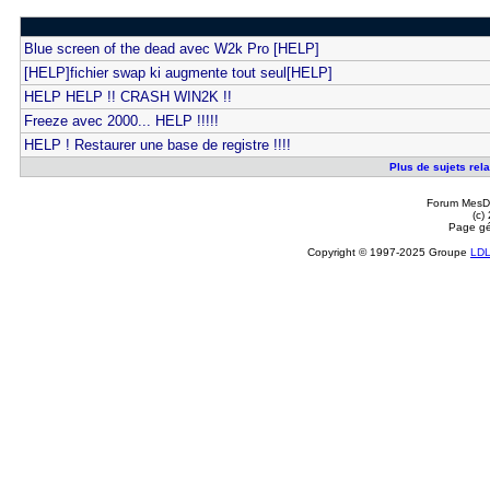
Blue screen of the dead avec W2k Pro [HELP]
[HELP]fichier swap ki augmente tout seul[HELP]
HELP HELP !! CRASH WIN2K !!
Freeze avec 2000... HELP !!!!!
HELP ! Restaurer une base de registre !!!!
Plus de sujets rela
Forum MesDi
(c)
Page gé
Copyright © 1997-2025 Groupe
LD