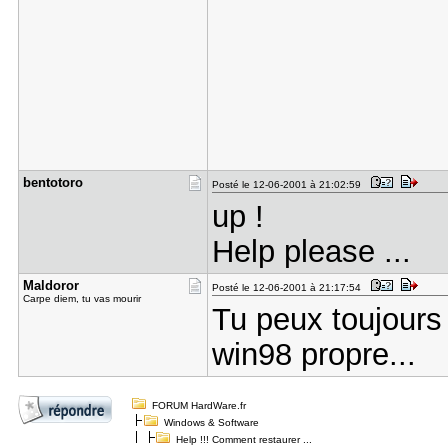
bentotoro
Posté le 12-06-2001 à 21:02:59
up !
Help please ...
Maldoror
Posté le 12-06-2001 à 21:17:54
Carpe diem, tu vas mourir
Tu peux toujours
win98 propre...
FORUM HardWare.fr
Windows & Software
Help !!! Comment restaurer ...