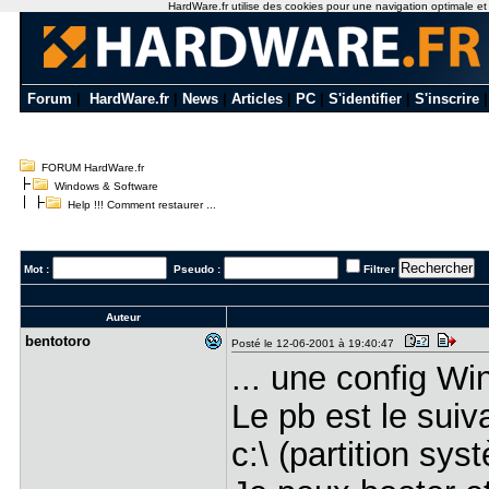
HardWare.fr utilise des cookies pour une navigation optimale et de
Forum
|
HardWare.fr
|
News
|
Articles
|
PC
|
S'identifier
|
S'inscrire
FORUM HardWare.fr
Windows & Software
Help !!! Comment restaurer ...
Mot :
Pseudo :
Filtrer
Auteur
bentotoro
Posté le 12-06-2001 à 19:40:47
... une config W
Le pb est le suiva
c:\ (partition sys