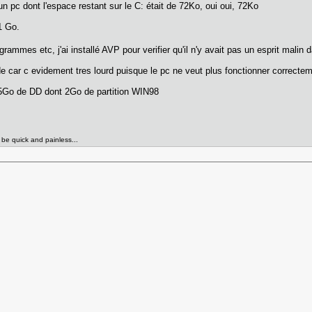
un pc dont l'espace restant sur le C: était de 72Ko, oui oui, 72Ko
1 Go.
grammes etc, j'ai installé AVP pour verifier qu'il n'y avait pas un esprit mali
de car c evidement tres lourd puisque le pc ne veut plus fonctionner correc
5Go de DD dont 2Go de partition WIN98
l be quick and painless...