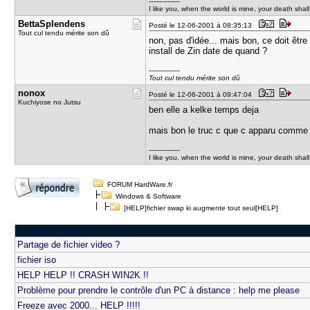
---------------
I like you, when the world is mine, your death shal
BettaSplen​dens
Posté le 12-06-2001 à 08:35:13
Tout cul tendu mérite son dû
non, pas d'idée... mais bon, ce doit être 
install de Zin date de quand ?
---------------
Tout cul tendu mérite son dû
nonox
Posté le 12-06-2001 à 09:47:04
Kuchiyose no Jutsu
ben elle a kelke temps deja
mais bon le truc c que c apparu comme 
---------------
I like you, when the world is mine, your death shal
FORUM HardWare.fr
Windows & Software
[HELP]fichier swap ki augmente tout seul[HELP]
Partage de fichier video ?
fichier iso
HELP HELP !! CRASH WIN2K !!
Problème pour prendre le contrôle d'un PC à distance : help me please
Freeze avec 2000... HELP !!!!!