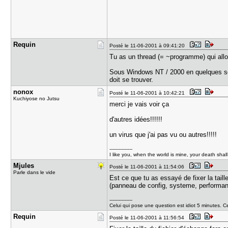
Requin
Posté le 11-06-2001 à 09:41:20
Tu as un thread (= ~programme) qui allo
Sous Windows NT / 2000 en quelques secon
doit se trouver.
nonox
Posté le 11-06-2001 à 10:42:21
Kuchiyose no Jutsu
merci je vais voir ça
d'autres idées!!!!!!
un virus que j'ai pas vu ou autres!!!!!
---------------
I like you, when the world is mine, your death shal
Mjules
Posté le 11-06-2001 à 11:54:06
Parle dans le vide
Est ce que tu as essayé de fixer la taill
(panneau de config, systeme, performa
---------------
Celui qui pose une question est idiot 5 minutes. Ce
Requin
Posté le 11-06-2001 à 11:56:54