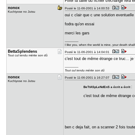
Fixer la taille du fichier d'échange fera
nonox
Posté le 11-06-2001 à 14:00:53
Kuchiyose no Jutsu
oui c clair que c une solution eventuelle
fodra qu'on essai
merci les gars
---------------
I like you, when the world is mine, your death shal
BettaSplen​dens
Posté le 11-06-2001 à 14:04:01
Tout cul tendu mérite son dû
c'est tout de même étrange ce truc... je 
---------------
Tout cul tendu mérite son dû
nonox
Posté le 11-06-2001 à 16:27:07
Kuchiyose no Jutsu
:
BeTtASpLeNdEnS a écrit a écrit
c'est tout de même étrange ce 
ben c deja fait, on a scanner 2 fois tout