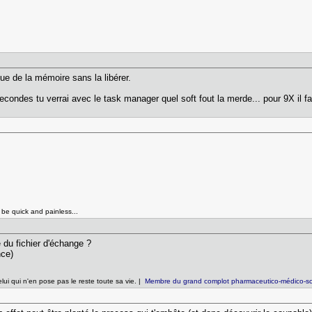
ue de la mémoire sans la libérer.
des tu verrai avec le task manager quel soft fout la merde... pour 9X il faut
l be quick and painless...
e du fichier d'échange ?
nce)
lui qui n'en pose pas le reste toute sa vie. |
Membre du grand complot pharmaceutico-médico-sci