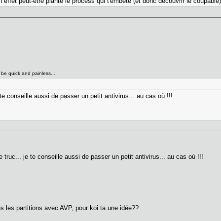
 en effet peut-être planté le process qui t'embête (et donc découvrir le coupabl
l be quick and painless...
te conseille aussi de passer un petit antivirus... au cas où !!!
truc... je te conseille aussi de passer un petit antivirus... au cas où !!!
es les partitions avec AVP, pour koi ta une idée??