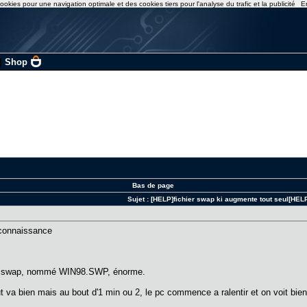
ookies pour une navigation optimale et des cookies tiers pour l'analyse du trafic et la publicité
E
|
Shop
Bas de page
Sujet :
[HELP]fichier swap ki augmente tout seul[HEL
s connaissance
 de swap, nommé WIN98.SWP, énorme.
out va bien mais au bout d'1 min ou 2, le pc commence a ralentir et on voit bi