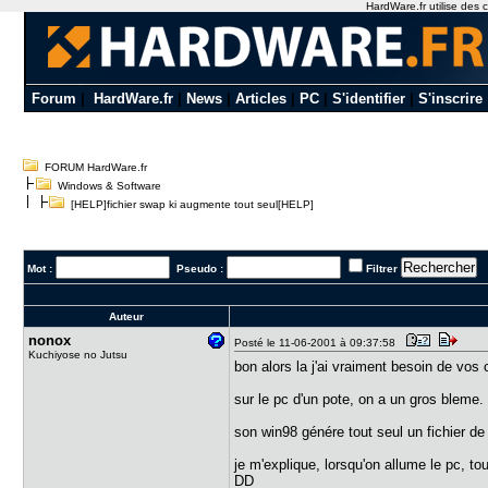
HardWare.fr utilise des c
Forum
|
HardWare.fr
|
News
|
Articles
|
PC
|
S'identifier
|
S'inscrire
FORUM HardWare.fr
Windows & Software
[HELP]fichier swap ki augmente tout seul[HELP]
Mot :
Pseudo :
Filtrer
Auteur
nonox
Posté le 11-06-2001 à 09:37:58
Kuchiyose no Jutsu
bon alors la j'ai vraiment besoin de vo
sur le pc d'un pote, on a un gros bleme.
son win98 génére tout seul un fichier
je m'explique, lorsqu'on allume le pc, t
DD