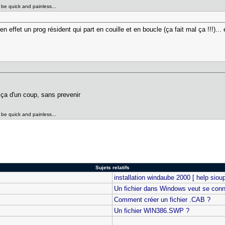
l be quick and painless...
en effet un prog résident qui part en couille et en boucle (ça fait mal ça !!!)...
ça d'un coup, sans prevenir
l be quick and painless...
Sujets relatifs
installation windaube 2000 [ help sioupl
Un fichier dans Windows veut se connect
Comment créer un fichier .CAB ?
Un fichier WIN386.SWP ?