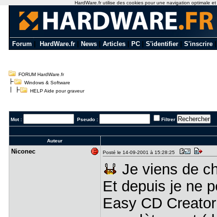
HardWare.fr utilise des cookies pour une navigation optimale et de
Forum
|
HardWare.fr
|
News
|
Articles
|
PC
|
S'identifier
|
S'inscrire
FORUM HardWare.fr
Windows & Software
HELP Aide pour graveur
Mot :
Pseudo :
Filtrer
Auteur
Niconec
Posté le 14-09-2001 à 15:28:25
Je viens de ch
Et depuis je ne 
Easy CD Creator 