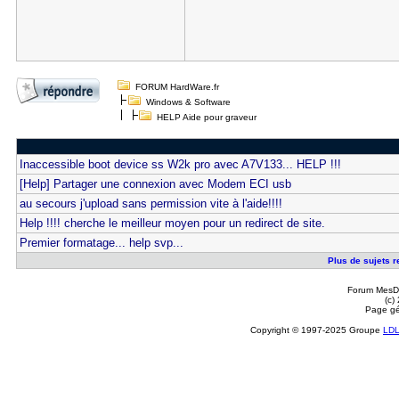
FORUM HardWare.fr
Windows & Software
HELP Aide pour graveur
Inaccessible boot device ss W2k pro avec A7V133... HELP !!!
[Help] Partager une connexion avec Modem ECI usb
au secours j'upload sans permission vite à l'aide!!!!
Help !!!! cherche le meilleur moyen pour un redirect de site.
Premier formatage... help svp...
Plus de sujets r
Forum MesDi
(c)
Page gé
Copyright © 1997-2025 Groupe
LD