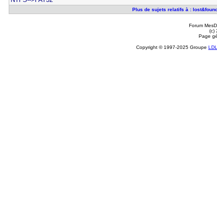
Plus de sujets relatifs à : lost&fou
Forum MesDi
(c)
Page gé
Copyright © 1997-2025 Groupe
LD