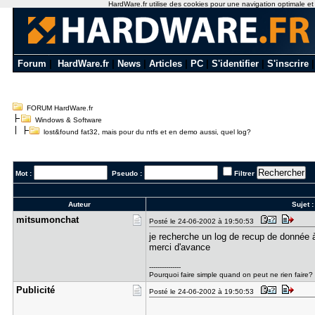
HardWare.fr utilise des cookies pour une navigation optimale et de
Forum
|
HardWare.fr
|
News
|
Articles
|
PC
|
S'identifier
|
S'inscrire
FORUM HardWare.fr
Windows & Software
lost&found fat32, mais pour du ntfs et en demo aussi, quel log?
Mot :
Pseudo :
Filtrer
Auteur
Sujet 
mitsumonch​at
Posté le 24-06-2002 à 19:50:53
je recherche un log de recup de donnée 
merci d'avance
---------------
Pourquoi faire simple quand on peut ne rien faire?
Publicité
Posté le 24-06-2002 à 19:50:53