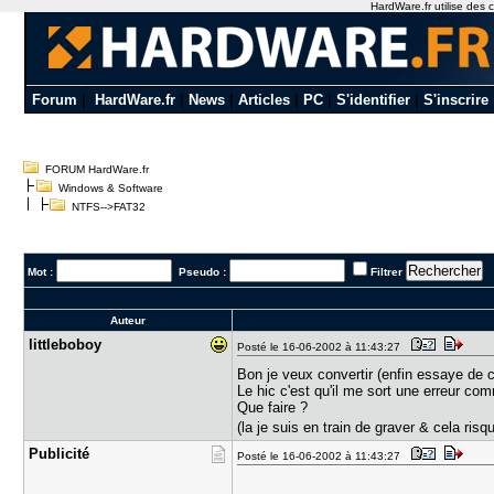
HardWare.fr utilise des c
Forum
|
HardWare.fr
|
News
|
Articles
|
PC
|
S'identifier
|
S'inscrire
FORUM HardWare.fr
Windows & Software
NTFS-->FAT32
Mot :
Pseudo :
Filtrer
Auteur
littlebobo​y
Posté le 16-06-2002 à 11:43:27
Bon je veux convertir (enfin essaye de c
Le hic c'est qu'il me sort une erreur com
Que faire ?
(la je suis en train de graver & cela ri
Publicité
Posté le 16-06-2002 à 11:43:27