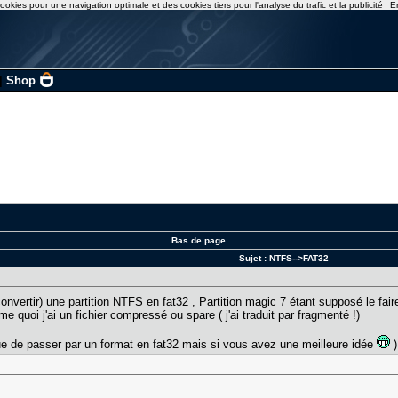
ookies pour une navigation optimale et des cookies tiers pour l'analyse du trafic et la publicité
E
|
Shop
Bas de page
Sujet :
NTFS-->FAT32
onvertir) une partition NTFS en fat32 , Partition magic 7 étant supposé le fai
me quoi j'ai un fichier compressé ou spare ( j'ai traduit par fragmenté !)
sque de passer par un format en fat32 mais si vous avez une meilleure idée
)