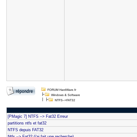
FORUM HardWare.fr
Windows & Software
NTFS-->FAT32
[PMagic 7] NTFS --> Fat32 Erreur
partitions ntfs et fat32
NTFS depuis FAT32
Ntfs --> Fat32 (j'ai fait une recherche)