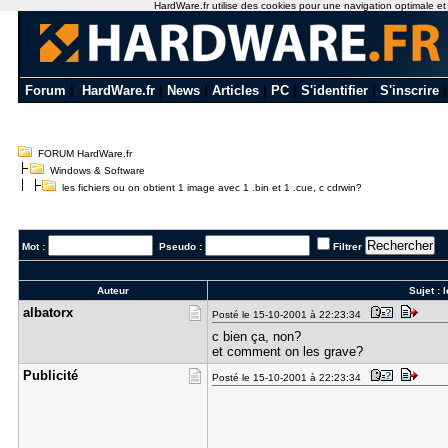
HardWare.fr utilise des cookies pour une navigation optimale et de
Forum
|
HardWare.fr
|
News
|
Articles
|
PC
|
S'identifier
|
S'inscrire
FORUM HardWare.fr
Windows & Software
les fichiers ou on obtient 1 image avec 1 .bin et 1 .cue, c cdrwin?
Mot :
Pseudo :
Filtrer
Auteur
Sujet :
l
albatorx
Posté le 15-10-2001 à 22:23:34
c bien ça, non?
et comment on les grave?
Publicité
Posté le 15-10-2001 à 22:23:34