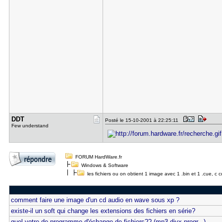
DDT
Posté le 15-10-2001 à 22:25:11
Few understand
FORUM HardWare.fr
Windows & Software
les fichiers ou on obtient 1 image avec 1 .bin et 1 .cue, c 
comment faire une image d'un cd audio en wave sous xp ?
existe-il un soft qui change les extensions des fichiers en série?
quel votre de programme d'échange de fichiers?? (mp3,divx,progr...)