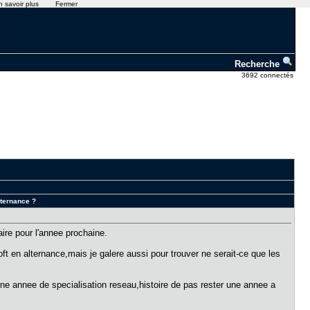
n savoir plus
Fermer
Recherche
3692 connectés
lternance ?
aire pour l'annee prochaine.
soft en alternance,mais je galere aussi pour trouver ne serait-ce que les
 une annee de specialisation reseau,histoire de pas rester une annee a