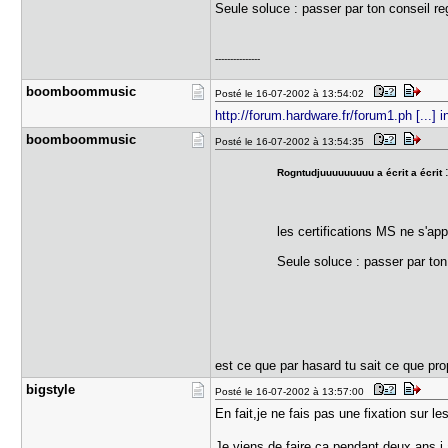
Seule soluce : passer par ton conseil r
---------------
boomboommu​sic
Posté le 16-07-2002 à 13:54:02
http://forum.hardware.fr/forum1.ph [...] 
boomboommu​sic
Posté le 16-07-2002 à 13:54:35
Rogntudjuuuuuuuuu a écrit a écrit
les certifications MS ne s'ap
Seule soluce : passer par ton
est ce que par hasard tu sait ce que pr
bigstyle
Posté le 16-07-2002 à 13:57:00
En fait,je ne fais pas une fixation sur 
Je viens de faire ca pendant deux ans,