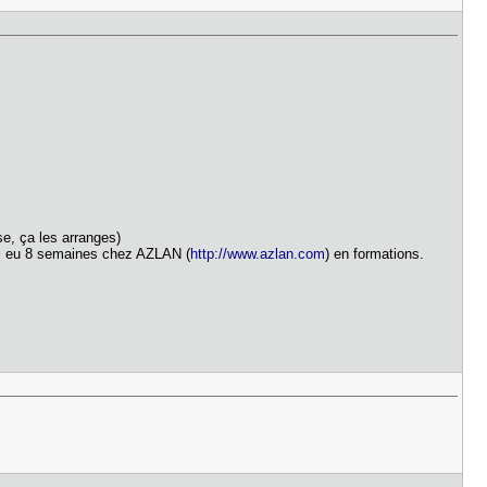
e, ça les arranges)
j'ai eu 8 semaines chez AZLAN (
http://www.azlan.com
) en formations.