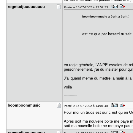
rogntudjuu​uuuuuuu
Posté le 16-07-2002 à 13:57:33
:
boomboommusic a écrit a écrit
est ce que par hasard tu sait
en regle générale, l'ANPE essaies de re
personnellement, j'ai du insister pour q
J'ai quand meme du mettre la main à la 
voila
---------------
boomboommu​sic
Posté le 16-07-2002 à 14:01:48
Pour moi un trucs est sur c est qu en O
Apres soit ma nouvelle boite me paye 
soit ma nouvelle boite ne me paye pas me
rogntudjuu​uuuuuuu