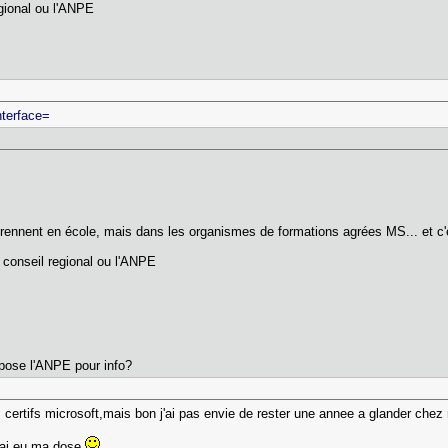
egional ou l'ANPE
interface=
:
prennent en école, mais dans les organismes de formations agrées MS... et c'
 conseil regional ou l'ANPE
opose l'ANPE pour info?
les certifs microsoft,mais bon j'ai pas envie de rester une annee a glander che
j ai eu ma dose