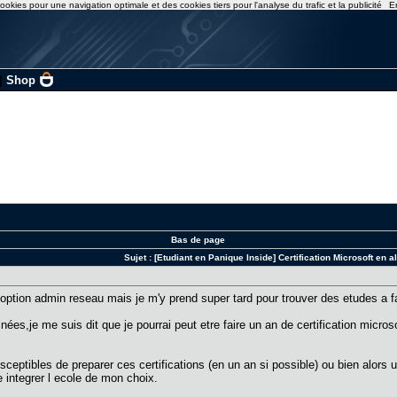
ookies pour une navigation optimale et des cookies tiers pour l'analyse du trafic et la publicité
E
|
Shop
Bas de page
Sujet :
[Etudiant en Panique Inside] Certification Microsoft en a
on option admin reseau mais je m'y prend super tard pour trouver des etudes a f
nées,je me suis dit que je pourrai peut etre faire un an de certification micro
sceptibles de preparer ces certifications (en un an si possible) ou bien alors
e integrer l ecole de mon choix.