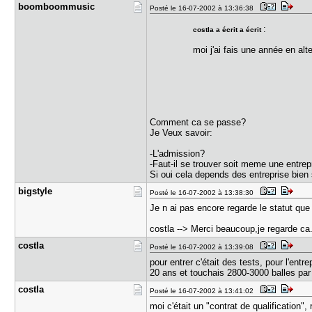
boomboommu​sic
Posté le 16-07-2002 à 13:36:38
:
costla a écrit a écrit
moi j'ai fais une année en al
Comment ca se passe?
Je Veux savoir:
-L'admission?
-Faut-il se trouver soit meme une entrep
Si oui cela depends des entreprise bien
bigstyle
Posté le 16-07-2002 à 13:38:30
Je n ai pas encore regarde le statut qu
costla --> Merci beaucoup,je regarde ca
costla
Posté le 16-07-2002 à 13:39:08
pour entrer c'était des tests, pour l'ent
20 ans et touchais 2800-3000 balles par
costla
Posté le 16-07-2002 à 13:41:02
moi c'était un "contrat de qualification", 