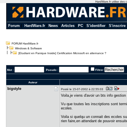
HardWare.fr utilise des c
Forum
|
HardWare.fr
|
News
|
Articles
|
PC
|
S'identifier
|
S'inscrire
FORUM HardWare.fr
Windows & Software
[Etudiant en Panique Inside] Certification Microsoft en alternance ?
Mot :
Pseudo :
Filtrer
Auteur
bigstyle
Posté le 15-07-2002 à 22:55:03
Voila,je viens d'avoir un bts info gesti
Vu que toutes les inscriptions sont termi
ecoles.
Voila si quelqu un connait des ecoles su
rien faire,en attendant de pouvoir ensuit