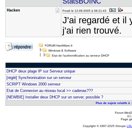
StatsBOINC
Hacken
Posté le 12-09-2005 à 08:21:43
J'ai regardé et i
j'ai rien trouvé.
FORUM HardWare.fr
Windows & Software
Etat de l'authentification au serveur DHCP
DHCP deux plage IP sur Serveur unique
[réglé] Synchronisation sur un serveur
SCRIPT Windows 2000 serveur
Etat de Connexion au réseau local >> cadenas???
[NEWBIE] Installer deux DHCP sur un server, possible ?
Plus de sujets relatifs à 
Forum MesDi
(c)
Page gé
Copyright © 1997-2025 Groupe
LD