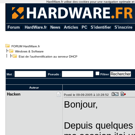
HardWare.fr utilise des cookies pour une navigation optimale et de
Forum
|
HardWare.fr
|
News
|
Articles
|
PC
|
S'identifier
|
S'inscrire
FORUM HardWare.fr
Windows & Software
Etat de l'authentification au serveur DHCP
Mot :
Pseudo :
Filtrer
Auteur
Hacken
Posté le 09-09-2005 à 10:28:52
Bonjour,
Depuis quelques