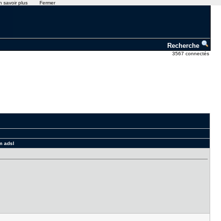
n savoir plus
Fermer
Recherche
3567 connectés
m adsl