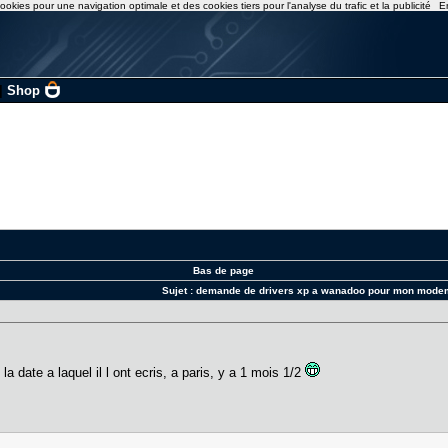
ookies pour une navigation optimale et des cookies tiers pour l'analyse du trafic et la publicité
E
|
Shop
Bas de page
Sujet :
demande de drivers xp a wanadoo pour mon mode
 la date a laquel il l ont ecris, a paris, y a 1 mois 1/2