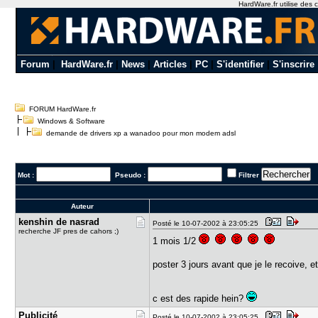
HardWare.fr utilise des c
Forum
|
HardWare.fr
|
News
|
Articles
|
PC
|
S'identifier
|
S'inscrire
FORUM HardWare.fr
Windows & Software
demande de drivers xp a wanadoo pour mon modem adsl
Mot :
Pseudo :
Filtrer
Auteur
kenshin de​ nasrad
Posté le 10-07-2002 à 23:05:25
recherche JF pres de cahors ;)
1 mois 1/2
poster 3 jours avant que je le recoive, et
c est des rapide hein?
Publicité
Posté le 10-07-2002 à 23:05:25