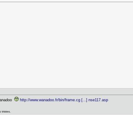
e wanadoo
http://www.wanadoo.fr/bin/frame.cg [...] nse117.asp
tristes.