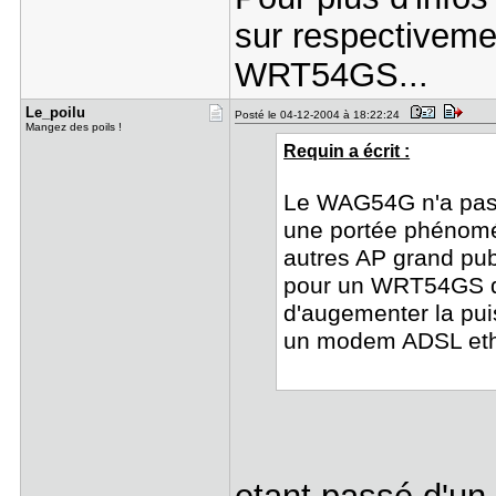
sur respective
WRT54GS...
Le_poilu
Posté le 04-12-2004 à 18:22:24
Mangez des poils !
Requin a écrit :
Le WAG54G n'a pas l
une portée phénomén
autres AP grand publ
pour un WRT54GS qu
d'augementer la puis
un modem ADSL ethe