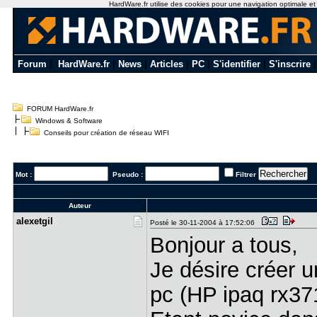
HardWare.fr utilise des cookies pour une navigation optimale et de
Forum
|
HardWare.fr
|
News
|
Articles
|
PC
|
S'identifier
|
S'inscrire
FORUM HardWare.fr
Windows & Software
Conseils pour création de réseau WIFI
Mot :
Pseudo :
Filtrer
Auteur
alexetgil
Posté le 30-11-2004 à 17:52:06
Bonjour a tous,
Je désire créer u
pc (HP ipaq rx37