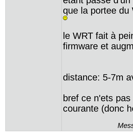
etant passé d'u
que la portee du 
le WRT fait à pei
firmware et aug
distance: 5-7m a
bref ce n'ets pas 
courante (donc ho
Mess