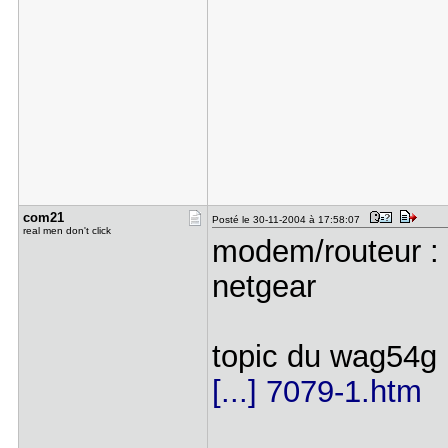
com21
Posté le 30-11-2004 à 17:58:07
real men don't click
modem/routeur :
netgear
topic du wag54g
[...] 7079-1.htm