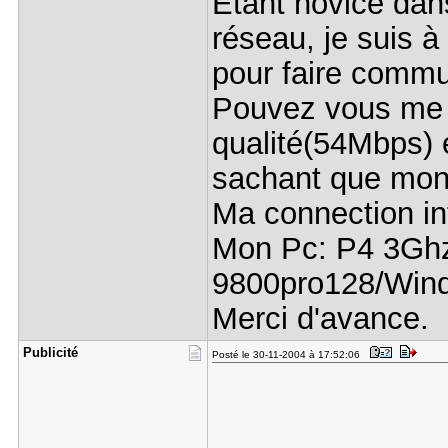
Etant novice dan
réseau, je suis à 
pour faire commu
Pouvez vous me 
qualité(54Mbps) 
sachant que mon 
Ma connection i
Mon Pc: P4 3Gh
9800pro128/Win
Merci d'avance.
Publicité
Posté le 30-11-2004 à 17:52:06