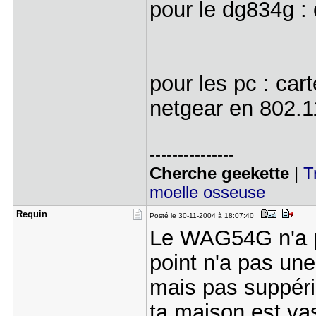
pour le dg834g :
pour les pc : car
netgear en 802.1
---------------
Cherche geekette
|
T
moelle osseuse
Requin
Posté le 30-11-2004 à 18:07:40
Le WAG54G n'a pa
point n'a pas un
mais pas suppérie
ta maison est va