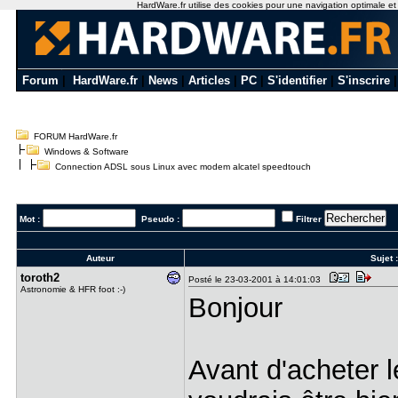
HardWare.fr utilise des cookies pour une navigation optimale et de
Forum
|
HardWare.fr
|
News
|
Articles
|
PC
|
S'identifier
|
S'inscrire
FORUM HardWare.fr
Windows & Software
Connection ADSL sous Linux avec modem alcatel speedtouch
Mot :
Pseudo :
Filtrer
Auteur
Sujet 
toroth2
Posté le 23-03-2001 à 14:01:03
Astronomie & HFR foot :-)
Bonjour
Avant d'acheter 