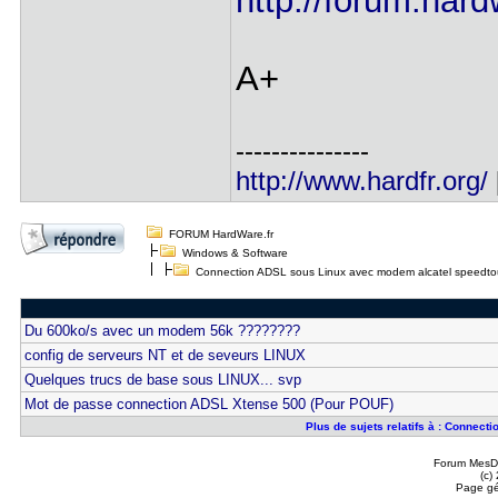
http://forum.hard
A+
---------------
http://www.hardfr.org/
FORUM HardWare.fr
Windows & Software
Connection ADSL sous Linux avec modem alcatel speedto
Du 600ko/s avec un modem 56k ????????
config de serveurs NT et de seveurs LINUX
Quelques trucs de base sous LINUX... svp
Mot de passe connection ADSL Xtense 500 (Pour POUF)
Plus de sujets relatifs à : Conne
Forum MesDi
(c)
Page gé