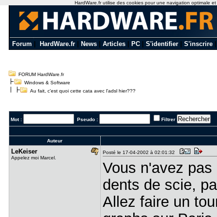
HardWare.fr utilise des cookies pour une navigation optimale et de
Forum
|
HardWare.fr
|
News
|
Articles
|
PC
|
S'identifier
|
S'inscrire
FORUM HardWare.fr
Windows & Software
Au fait, c'est quoi cette cata avec l'adsl hier???
Mot :
Pseudo :
Filtrer
Auteur
LeKeiser
Posté le 17-04-2002 à 02:01:32
Appelez moi Marcel.
Vous n'avez pas
dents de scie, pa
Allez faire un to