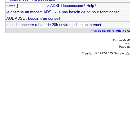
<===[]:::::::::::::::::::::::: > ADSL Deconnexion ! Help !!!
je cherche un modem ADSL ki a pas besoin de pc pour fonctionner
AOL ADSL : besoin d'un conseil
chui deconnecte a bout de 20h environ adsl club internet
Plus de sujets relatifs à : A
Forum MesDi
(c)
Page gé
Copyright © 1997-2025 Groupe
LD