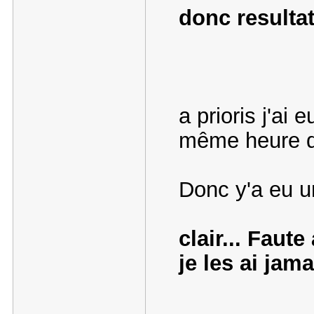
donc resulta
a prioris j'ai
même heure q
Donc y'a eu u
clair... Faut
je les ai jam