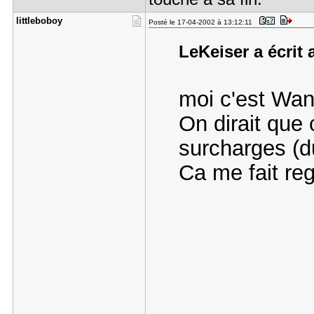
littlebobo​y
Posté le 17-04-2002 à 13:12:11
LeKeiser a écrit 
moi c'est Wan
On dirait que 
surcharges (d
Ca me fait reg