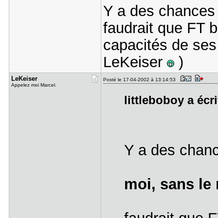
Y a des chance
faudrait que FT 
capacités de ses
LeKeiser
)
LeKeiser
Posté le 17-04-2002 à 13:14:53
Appelez moi Marcel.
littleboboy a écri
Y a des chan
moi, sans le 