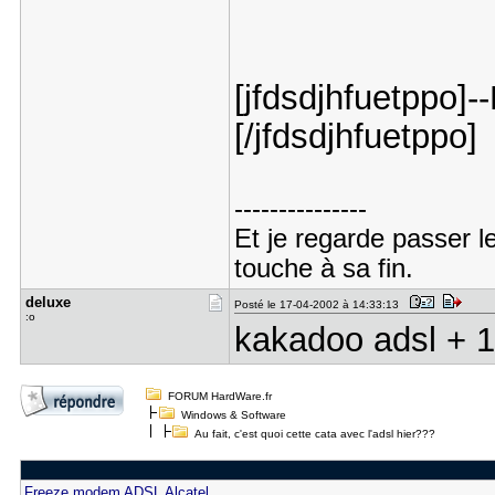
[jfdsdjhfuetppo]-
[/jfdsdjhfuetppo]
---------------
Et je regarde passer l
touche à sa fin.
deluxe
Posté le 17-04-2002 à 14:33:13
:o
kakadoo adsl + 1
FORUM HardWare.fr
Windows & Software
Au fait, c'est quoi cette cata avec l'adsl hier???
Freeze modem ADSL Alcatel