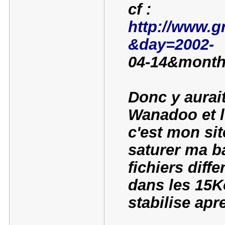
cf :
http://www.gr
&day=2002-
04-14&month
Donc y aurait
Wanadoo et l
c'est mon si
saturer ma b
fichiers dif
dans les 15K
stabilise ap