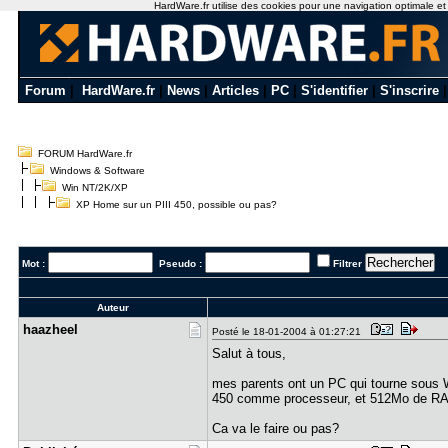
HardWare.fr utilise des cookies pour une navigation optimale et de
Forum
|
HardWare.fr
|
News
|
Articles
|
PC
|
S'identifier
|
S'inscrire
FORUM HardWare.fr
Windows & Software
Win NT/2K/XP
XP Home sur un PIII 450, possible ou pas?
Mot :
Pseudo :
Filtrer
Auteur
haazheel
Posté le 18-01-2004 à 01:27:21
Salut à tous,
mes parents ont un PC qui tourne sous Wi
450 comme processeur, et 512Mo de R
Ca va le faire ou pas?