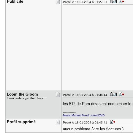
Publicité
Posté le 18-01-2004 à 01:27:21
Loom the G​loom
Posté le 18-01-2004 à 01:38:44
Even coders get the blues...
les 512 de Ram devraient compenser le pr
---------------
Music
|
Market
|
Feed
|
Loom
|
DVD
Profil sup​primé
Posté le 18-01-2004 à 01:43:41
aucun probleme (vire les fioritures )