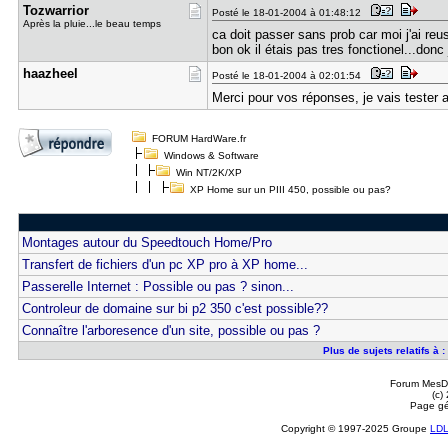
Tozwarrior
Posté le 18-01-2004 à 01:48:12
Après la pluie...le beau temps
ca doit passer sans prob car moi j'ai re
bon ok il étais pas tres fonctionel...donc 
haazheel
Posté le 18-01-2004 à 02:01:54
Merci pour vos réponses, je vais tester al
FORUM HardWare.fr
Windows & Software
Win NT/2K/XP
XP Home sur un PIII 450, possible ou pas?
Montages autour du Speedtouch Home/Pro
Transfert de fichiers d'un pc XP pro à XP home...
Passerelle Internet : Possible ou pas ? sinon...
Controleur de domaine sur bi p2 350 c'est possible??
Connaître l'arboresence d'un site, possible ou pas ?
Plus de sujets relatifs à
Forum MesDi
(c)
Page gé
Copyright © 1997-2025 Groupe
LD