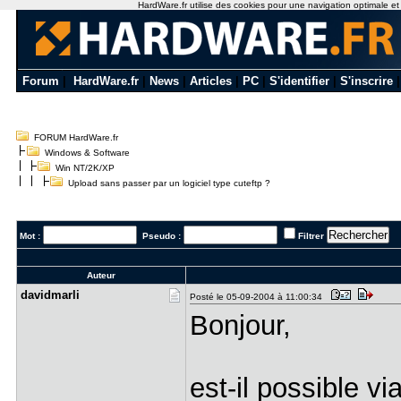
HardWare.fr utilise des cookies pour une navigation optimale et de
Forum
|
HardWare.fr
|
News
|
Articles
|
PC
|
S'identifier
|
S'inscrire
FORUM HardWare.fr
Windows & Software
Win NT/2K/XP
Upload sans passer par un logiciel type cuteftp ?
Mot :
Pseudo :
Filtrer
Auteur
davidmarli
Posté le 05-09-2004 à 11:00:34
Bonjour,
est-il possible v