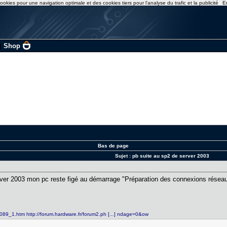
ookies pour une navigation optimale et des cookies tiers pour l'analyse du trafic et la publicité
E
|
Shop
Bas de page
Sujet :
pb suite au sp2 de server 2003
rver 2003 mon pc reste figé au démarrage "Préparation des connexions réseau", 
 4089_1.htm
http://forum.hardware.fr/forum2.ph [...] ndage=0&ow