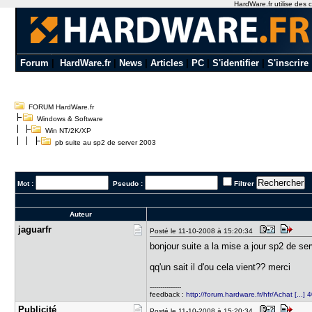
HardWare.fr utilise des c
Forum
|
HardWare.fr
|
News
|
Articles
|
PC
|
S'identifier
|
S'inscrire
FORUM HardWare.fr
Windows & Software
Win NT/2K/XP
pb suite au sp2 de server 2003
Mot :
Pseudo :
Filtrer
Auteur
jaguarfr
Posté le 11-10-2008 à 15:20:34
bonjour suite a la mise a jour sp2 de se
qq'un sait il d'ou cela vient?? merci
---------------
feedback :
http://forum.hardware.fr/hfr/Achat [...]
Publicité
Posté le 11-10-2008 à 15:20:34