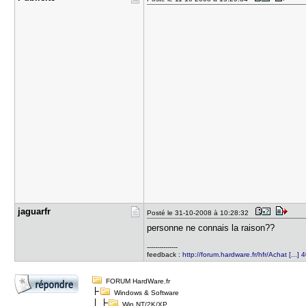
jaguarfr
Posté le 31-10-2008 à 10:28:32
personne ne connais la raison??
---------------
feedback :
http://forum.hardware.fr/hfr/Achat [...]
FORUM HardWare.fr
Windows & Software
Win NT/2K/XP