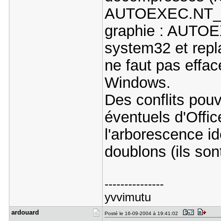
AUTOEXEC.NT_ l
graphie : AUTO
system32 et repl
ne faut pas effac
Windows.
Des conflits pou
éventuels d'Offic
l'arborescence id
doublons (ils son
---------------
yvvimutu
ardouard
Posté le 16-09-2004 à 19:41:02