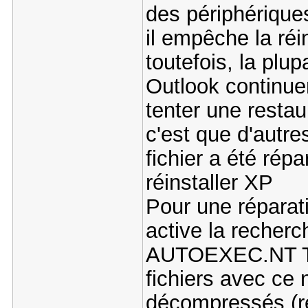
des périphérique
il empêche la ré
toutefois, la plu
Outlook continu
tenter une restau
c'est que d'autre
fichier a été rép
réinstaller XP
Pour une réparat
active la reche
AUTOEXEC.NT Tu 
fichiers avec ce 
décompressés (re