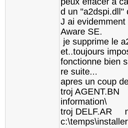
peux effacer a 
d un "a2dspi.dll" 
J ai evidemment 
Aware SE.
je supprime le a
et..toujours impo
fonctionne bien s
re suite...
apres un coup de
troj AGENT.BN 
information\
troj DELF.AR 
c:\temps\installe