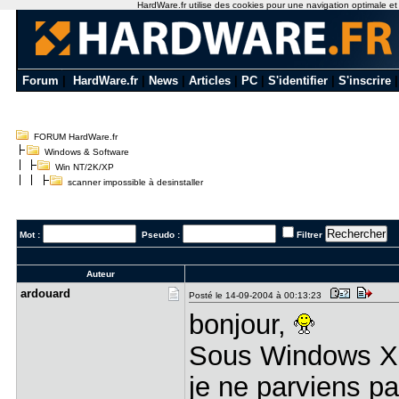
HardWare.fr utilise des cookies pour une navigation optimale et de
Forum
|
HardWare.fr
|
News
|
Articles
|
PC
|
S'identifier
|
S'inscrire
FORUM HardWare.fr
Windows & Software
Win NT/2K/XP
scanner impossible à desinstaller
Mot :
Pseudo :
Filtrer
Auteur
ardouard
Posté le 14-09-2004 à 00:13:23
bonjour,
Sous Windows X
je ne parviens pa