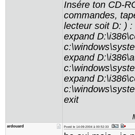
Insére ton CD-R
commandes, tape 
lecteur soit D: ) :
expand D:\i386\c
c:\windows\syste
expand D:\i386\a
c:\windows\syst
expand D:\i386
c:\windows\sys
exit
ardouard
Posté le 14-09-2004 à 00:52:33