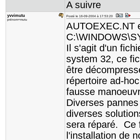
A suivre
yvvimutu
Posté le 16-09-2004 à 17:53:20
prénom+mutu
AUTOEXEC.NT e
C:\WINDOWS\S
Il s'agit d'un f
system 32, ce fi
être décompressé 
répertoire ad-hoc
fausse manoeuvre
Diverses pannes e
diverses solutio
sera réparé. Ce 
l'installation d