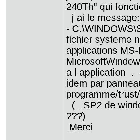
240Th" qui fonct
j ai le messag
- C:\WINDOWS\
fichier systeme n
applications MS
MicrosoftWindows
a l application .
idem par panneau
programme/trust/
(...SP2 de windo
???)
Merci