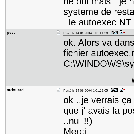
he oui mais...je
systeme de resta
..le autoexec N
ps3t
Posté le 14-09-2004 à 01:01:29
ok. Alors va dan
fichier autoexec.n
C:\WINDOWS\sy
ardouard
Posté le 14-09-2004 à 01:27:05
ok ..je verrais ç
que j' avais la p
..nul !!)
Merci.