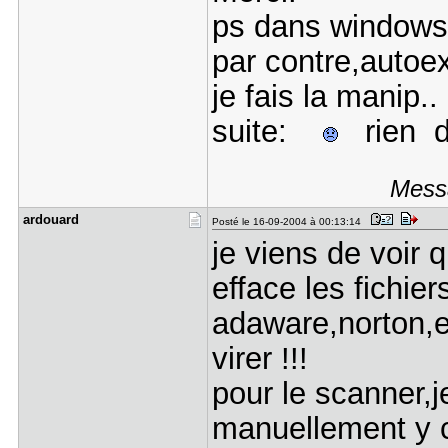
ps dans windows/
par contre,autoe
je fais la manip..
suite:
rien d
Messa
ardouard
Posté le 16-09-2004 à 00:13:14
je viens de voir
efface les fichier
adaware,norton,
virer !!!
pour le scanner,j
manuellement y c