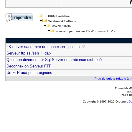
FORUM HardWare.fr
Windows & Software
Win NT/2K/XP
comment peut on voir l'IP d'un server FTP ?
2K server sans mire de connexion : possible?
Serveur ftp ssl/ssh + ldap
Question diverses sur Sql Server en ambiance distribué
Deconnexion Serveur FTP
Un FTP aux petits oignons...
Plus de sujets relatifs à 
Forum MesDi
(c)
Page gé
Copyright © 1997-2025 Groupe
LD