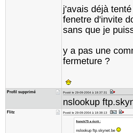
j'avais déjà tent
fenetre d'invite 
sans que je puis
y a pas une comm
fermeture ?
Profil sup​primé
Posté le 29-09-2004 à 18:37:31
nslookup ftp.sky
Flitz
Posté le 29-09-2004 à 18:38:13
franck75 a écrit :
nslookup ftp.skynet.be