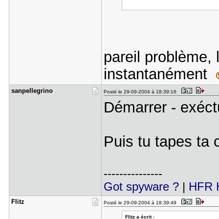
pareil problème, 
instantanément
sanpellegr​ino
Posté le 29-09-2004 à 18:39:16
Démarrer - exéct
Puis tu tapes t
---------------
Got spyware ?
|
HFR H
Flitz
Posté le 29-09-2004 à 18:39:49
Flitz a écrit :