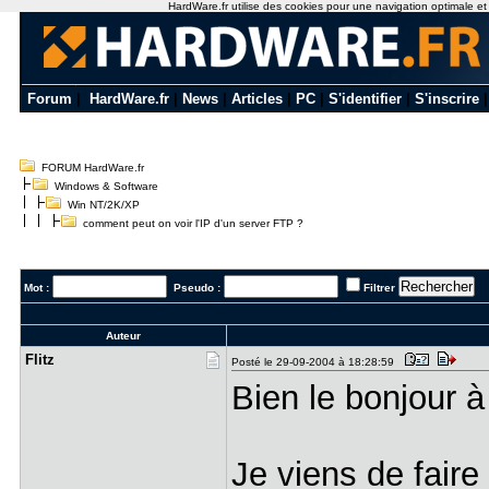
HardWare.fr utilise des cookies pour une navigation optimale et de
Forum
|
HardWare.fr
|
News
|
Articles
|
PC
|
S'identifier
|
S'inscrire
FORUM HardWare.fr
Windows & Software
Win NT/2K/XP
comment peut on voir l'IP d'un server FTP ?
Mot :
Pseudo :
Filtrer
Auteur
Flitz
Posté le 29-09-2004 à 18:28:59
Bien le bonjour 
Je viens de faire