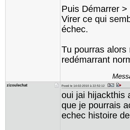
Puis Démarrer >
Virer ce qui sem
échec.
Tu pourras alors
redémarrant nor
Messa
zizoulecha​t
Posté le 14-02-2010 à 22:52:12
oui jai hijackthis
que je pourrais 
echec histoire d