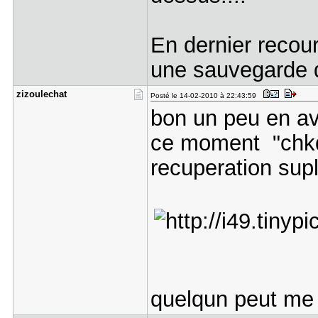
En dernier recour
une sauvegarde d
zizoulecha​t
Posté le 14-02-2010 à 22:43:59
bon un peu en ave
ce moment "chkds
recuperation supl
quelqun peut me 