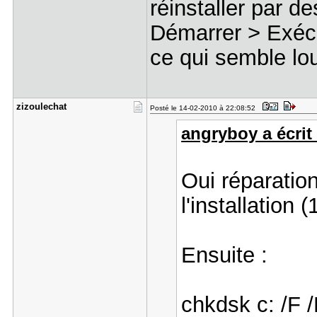
réinstaller par d
Démarrer > Exécu
ce qui semble lou
zizoulecha​t
Posté le 14-02-2010 à 22:08:52
angryboy a écrit 
Oui réparation
l'installation 
Ensuite :
chkdsk c: /F 