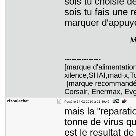
sois tu choisie d
sois tu fais une 
marquer d'appuye
M
---------------
[marque d'alimentatio
xilence,SHAI,mad-x,Top
[marque recommandé :
Corsair, Enermax, Evg
zizoulecha​t
Posté le 14-02-2010 à 21:39:45
mais la "reparat
tonne de virus q
est le resultat d