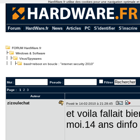
HardWare.fr utilise des cookies pour une navigation optimale et de
Forum
|
HardWare.fr
|
News
|
Articles
|
PC
|
S'identifier
|
S'inscrire
FORUM HardWare.fr
Windows & Software
Virus/Spywares
bsod+reboot en boucle : "internet security 2010"
Mot :
Pseudo :
Filtrer
Page :
1
2
3
Auteur
zizoulecha​t
Posté le 14-02-2010 à 21:28:45
et voila fallait b
moi.14 ans dinfo 