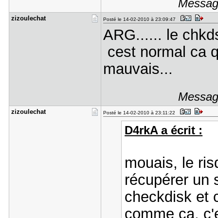
Message
zizoulecha​t
Posté le 14-02-2010 à 23:09:47
ARG...... le chk
cest normal ca qu
mauvais...
Message
zizoulecha​t
Posté le 14-02-2010 à 23:11:22
D4rkA a écrit :
mouais, le ri
récupérer un 
checkdisk et 
comme ça, c'e