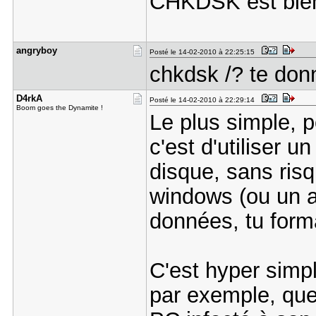
CHKDSK est bien
angryboy
Posté le 14-02-2010 à 22:25:15
chkdsk /? te donn
D4rkA
Posté le 14-02-2010 à 22:29:14
Boom goes the Dynamite !
Le plus simple, p
c'est d'utiliser u
disque, sans risq
windows (ou un a
données, tu forma
C'est hyper simp
par exemple, que 