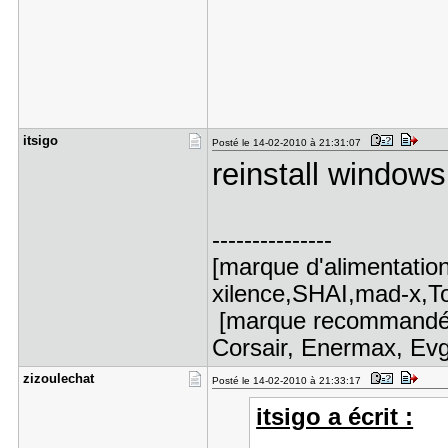
itsigo
Posté le 14-02-2010 à 21:31:07
reinstall window
---------------
[marque d'alimentatio
xilence,SHAI,mad-x,Top
[marque recommandé :
Corsair, Enermax, Evg
zizoulecha​t
Posté le 14-02-2010 à 21:33:17
itsigo a écrit :