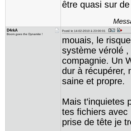
être quasi sur de
Messa
D4rkA
Posté le 14-02-2010 à 23:00:01
Boom goes the Dynamite !
mouais, le risqu
système vérolé ,
compagnie. Un W
dur à récupérer, 
saine et propre.
Mais t'inquietes 
tes fichiers avec
prise de tête je t