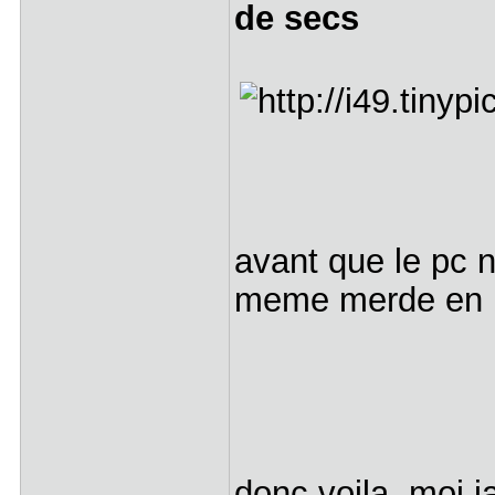
de secs
avant que le pc n
meme merde en 
donc voila, moi 