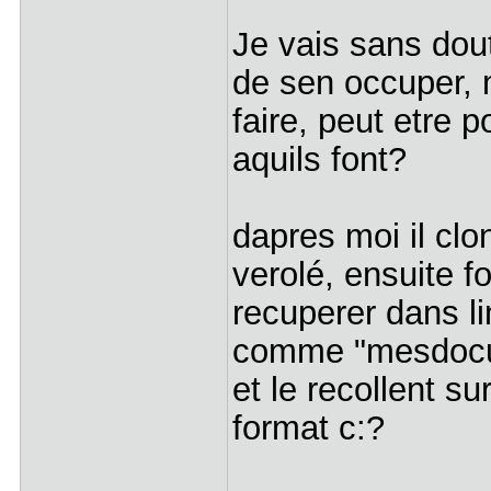
Je vais sans dou
de sen occuper, m
faire, peut etre
aquils font?
dapres moi il cl
verolé, ensuite f
recuperer dans l
comme "mesdocume
et le recollent su
format c:?