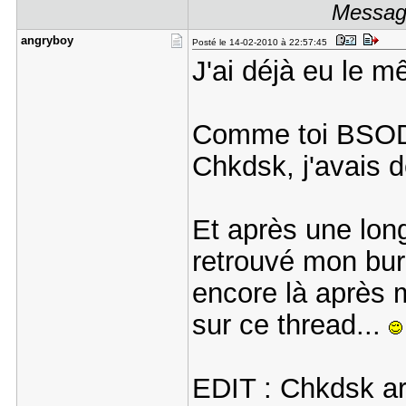
Message
angryboy
Posté le 14-02-2010 à 22:57:45
J'ai déjà eu le m
Comme toi BSO
Chkdsk, j'avais d
Et après une longu
retrouvé mon bure
encore là après m
sur ce thread...
EDIT : Chkdsk arr