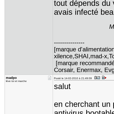
tout dépends du v
avais infecté be
M
---------------
[marque d'alimentatio
xilence,SHAI,mad-x,Top
[marque recommandé :
Corsair, Enermax, Evg
madpo
Posté le 14-02-2010 à 21:49:09
lève toi et marche
salut
en cherchant un 
antivirus bootabl