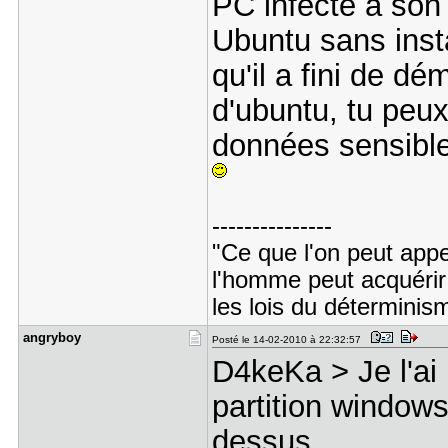
PC infecté à son
Ubuntu sans insta
qu'il a fini de dé
d'ubuntu, tu peux
données sensible
---------------
"Ce que l'on peut appel
l'homme peut acquérir
les lois du déterminis
angryboy
Posté le 14-02-2010 à 22:32:57
D4keKa > Je l'ai
partition windows
dessus....