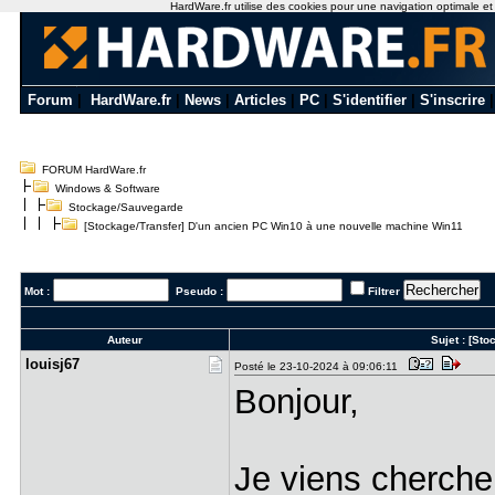
HardWare.fr utilise des cookies pour une navigation optimale et de
Forum
|
HardWare.fr
|
News
|
Articles
|
PC
|
S'identifier
|
S'inscrire
FORUM HardWare.fr
Windows & Software
Stockage/Sauvegarde
[Stockage/Transfer] D'un ancien PC Win10 à une nouvelle machine Win11
Mot :
Pseudo :
Filtrer
Auteur
Sujet :
[Sto
louisj67
Posté le 23-10-2024 à 09:06:11
Bonjour,
Je viens cherche