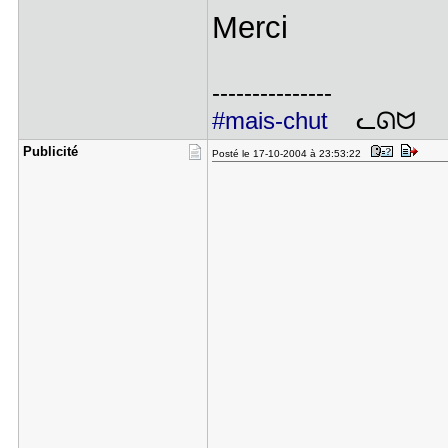
Merci
---------------
#mais-chut
ᓚᘏᗢ
Publicité
Posté le 17-10-2004 à 23:53:22