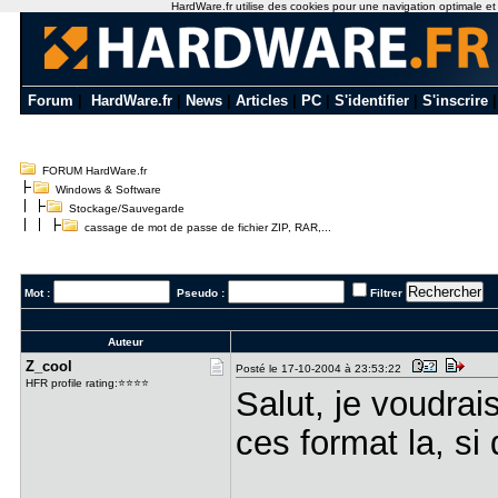
HardWare.fr utilise des cookies pour une navigation optimale et de
Forum
|
HardWare.fr
|
News
|
Articles
|
PC
|
S'identifier
|
S'inscrire
FORUM HardWare.fr
Windows & Software
Stockage/Sauvegarde
cassage de mot de passe de fichier ZIP, RAR,...
Mot :
Pseudo :
Filtrer
Auteur
Z_cool
Posté le 17-10-2004 à 23:53:22
HFR profile rating:⭐⭐⭐⭐
Salut, je voudrai
ces format la, si