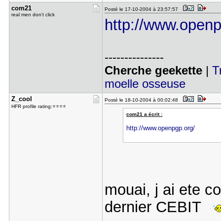
com21
Posté le 17-10-2004 à 23:57:57
real men don't click
http://www.openp
---------------
Cherche geekette
|
T
moelle osseuse
Z_cool
Posté le 18-10-2004 à 00:02:48
HFR profile rating:⭐⭐⭐⭐
com21 a écrit :
http://www.openpgp.org/
mouai, j ai ete 
dernier CEBIT