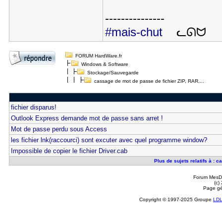
---------------
#mais-chut
ᓚᘏᗢ
FORUM HardWare.fr
Windows & Software
Stockage/Sauvegarde
cassage de mot de passe de fichier ZIP, RAR,...
fichier disparus!
Outlook Express demande mot de passe sans arret !
Mot de passe perdu sous Access
les fichier lnk(raccourci) sont excuter avec quel programme window?
Impossible de copier le fichier Driver.cab
Plus de sujets relatifs à : 
Forum MesDi
(c)
Page gé
Copyright © 1997-2025 Groupe
LD