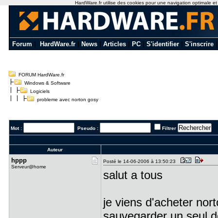
HardWare.fr utilise des cookies pour une navigation optimale et de
Forum
|
HardWare.fr
|
News
|
Articles
|
PC
|
S'identifier
|
S'inscrire
FORUM HardWare.fr
Windows & Software
Logiciels
probleme avec norton gosy
Mot :
Pseudo :
Filtrer
Auteur
hppp
Posté le 14-06-2006 à 13:50:23
Serveur@home
salut a tous
je viens d'acheter nor
sauvegarder un seul do