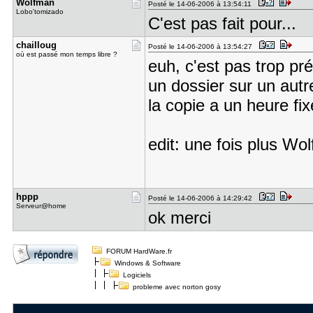
Wolfman
Posté le 14-06-2006 à 13:54:11
Lobo'tomizado
C'est pas fait pour...
chailloug
Posté le 14-06-2006 à 13:54:27
où est passé mon temps libre ?
euh, c'est pas trop pr
un dossier sur un autre
la copie a un heure fix
edit: une fois plus Wo
hppp
Posté le 14-06-2006 à 14:29:42
Serveur@home
ok merci
FORUM HardWare.fr
Windows & Software
Logiciels
probleme avec norton gosy