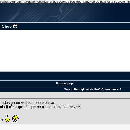
ookies pour une navigation optimale et des cookies tiers pour l'analyse du trafic et la publicité
E
|
Shop
Bas de page
Sujet :
Un logiciel de PAO Opensource ?
u Indesign en version opensource.
 il n'est gratuit que pour une utilisation privée.
a ?