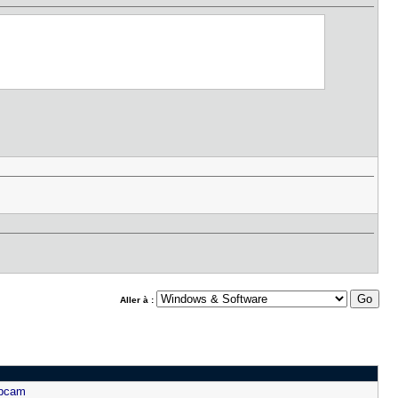
Aller à :
ebcam