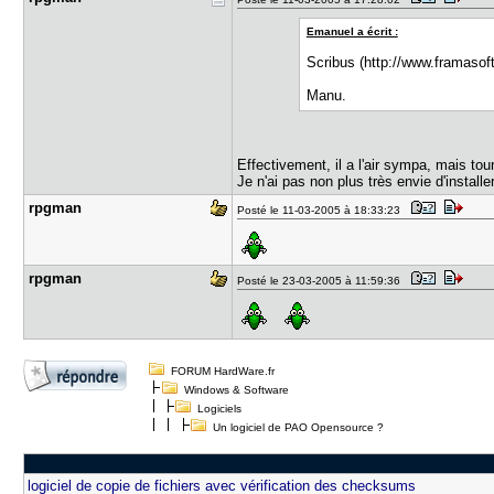
Emanuel a écrit :
Scribus (http://www.framasoft
Manu.
Effectivement, il a l'air sympa, mais t
Je n'ai pas non plus très envie d'install
rpgman
Posté le 11-03-2005 à 18:33:23
rpgman
Posté le 23-03-2005 à 11:59:36
FORUM HardWare.fr
Windows & Software
Logiciels
Un logiciel de PAO Opensource ?
logiciel de copie de fichiers avec vérification des checksums