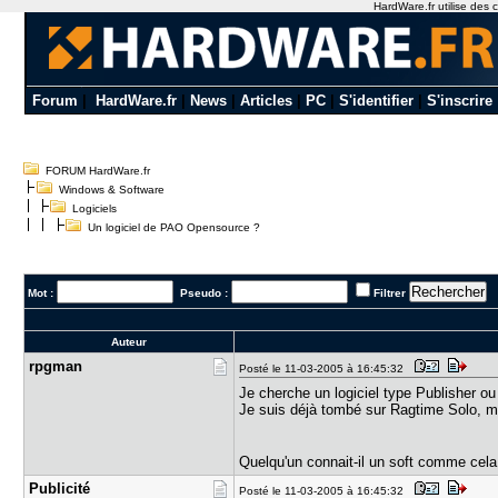
HardWare.fr utilise des c
Forum
|
HardWare.fr
|
News
|
Articles
|
PC
|
S'identifier
|
S'inscrire
FORUM HardWare.fr
Windows & Software
Logiciels
Un logiciel de PAO Opensource ?
Mot :
Pseudo :
Filtrer
Auteur
rpgman
Posté le 11-03-2005 à 16:45:32
Je cherche un logiciel type Publisher o
Je suis déjà tombé sur Ragtime Solo, mais
Quelqu'un connait-il un soft comme cel
Publicité
Posté le 11-03-2005 à 16:45:32