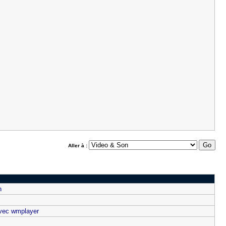
Aller à :
n
avec wmplayer