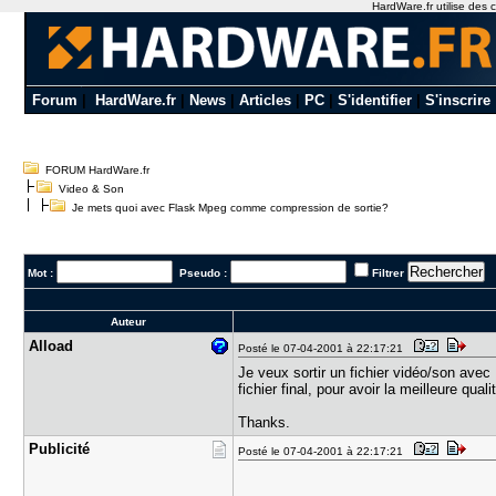
HardWare.fr utilise des c
Forum
|
HardWare.fr
|
News
|
Articles
|
PC
|
S'identifier
|
S'inscrire
FORUM HardWare.fr
Video & Son
Je mets quoi avec Flask Mpeg comme compression de sortie?
Mot :
Pseudo :
Filtrer
Auteur
Alload
Posté le 07-04-2001 à 22:17:21
Je veux sortir un fichier vidéo/son avec
fichier final, pour avoir la meilleure qu
Thanks.
Publicité
Posté le 07-04-2001 à 22:17:21