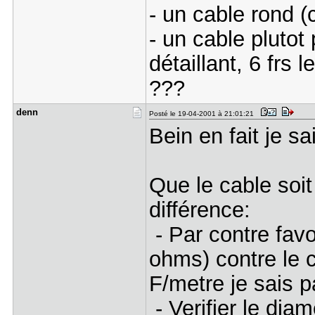
- un cable rond (
- un cable plutot
détaillant, 6 frs l
???
denn
Posté le 19-04-2001 à 21:01:21
Bein en fait je sa
Que le cable soit
différence:
- Par contre favo
ohms) contre le 
F/metre je sais pa
- Verifier le dia