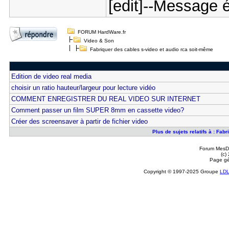
[edit]--Message é
FORUM HardWare.fr
Video & Son
Fabriquer des cables s-video et audio rca soit-même
Edition de video real media
choisir un ratio hauteur/largeur pour lecture vidéo
COMMENT ENREGISTRER DU REAL VIDEO SUR INTERNET
Comment passer un film SUPER 8mm en cassette video?
Créer des screensaver à partir de fichier video
Plus de sujets relatifs à : Fa
Forum MesDi
(c)
Page gé
Copyright © 1997-2025 Groupe
LD