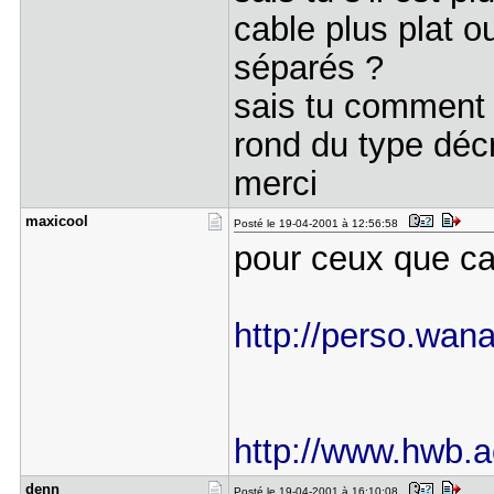
cable plus plat o
séparés ?
sais tu comment 
rond du type décr
merci
maxicool
Posté le 19-04-2001 à 12:56:58
pour ceux que ca 
http://perso.wana
http://www.hwb.
denn
Posté le 19-04-2001 à 16:10:08