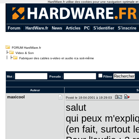
HardWare.fr utilise des cookies pour une navigation optimale et de
Forum
|
HardWare.fr
|
News
|
Articles
|
PC
|
S'identifier
|
S'inscrire
FORUM HardWare.fr
Video & Son
Fabriquer des cables s-video et audio rca soit-même
Mot :
Pseudo :
Filtrer
Auteur
Su
maxicool
Posté le 18-04-2001 à 19:29:03
salut
qui peux m'expli
(en fait, surtout 