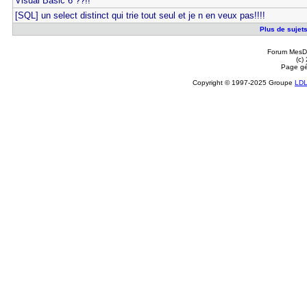
Visual Basic 6 ??!!
[SQL] un select distinct qui trie tout seul et je n en veux pas!!!!
Plus de sujets
Forum MesDi
(c)
Page gé
Copyright © 1997-2025 Groupe
LD