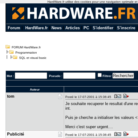
HardWare.fr utilise des cookies pour une navigation optimale et de
Forum
|
HardWare.fr
|
News
|
Articles
|
PC
|
S'identifier
|
S'inscrire
FORUM HardWare.fr
Programmation
SQL et visual basic
Mot :
Pseudo :
Filtrer
Auteur
tom
Posté le 17-07-2001 à 15:36:45
Je souhaite recuperer le resultat d'une 
int.
Puis je cherche a initialiser les valeu
Merci c'est super urgent....
Publicité
Posté le 17-07-2001 à 15:36:45