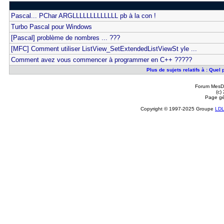
Pascal... PChar ARGLLLLLLLLLLLLL pb à la con !
Turbo Pascal pour Windows
[Pascal] problème de nombres ... ???
[MFC] Comment utiliser ListView_SetExtendedListViewSt yle ...
Comment avez vous commencer à programmer en C++ ?????
Plus de sujets relatifs à : Que
Forum MesDi
(c)
Page gé
Copyright © 1997-2025 Groupe
LD