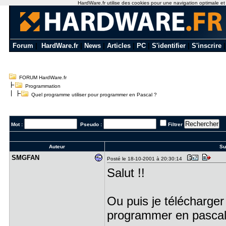
HardWare.fr utilise des cookies pour une navigation optimale et de
Forum
|
HardWare.fr
|
News
|
Articles
|
PC
|
S'identifier
|
S'inscrire
FORUM HardWare.fr
Programmation
Quel programme utiliser pour programmer en Pascal ?
Mot :
Pseudo :
Filtrer
Auteur
Suj
SMGFAN
Posté le 18-10-2001 à 20:30:14
Salut !!
Ou puis je télécharge
programmer en pascal