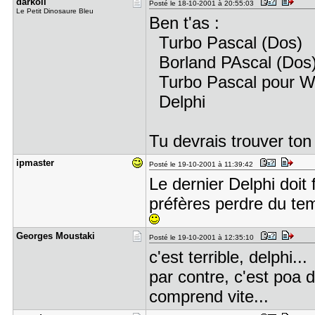
darkoli
Posté le 18-10-2001 à 20:55:03
Le Petit Dinosaure Bleu
Ben t'as :
Turbo Pascal (Dos)
Borland PAscal (Dos
Turbo Pascal pour W
Delphi
Tu devrais trouver to
ipmaster
Posté le 19-10-2001 à 11:39:42
Le dernier Delphi doit 
préfères perdre du te
Georges Mo​ustaki
Posté le 19-10-2001 à 12:35:10
c'est terrible, delphi...
par contre, c'est poa d
comprend vite...