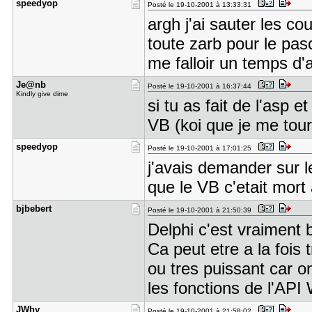
speedyop
Posté le 19-10-2001 à 13:33:31
argh j'ai sauter les co
toute zarb pour le pas
me falloir un temps d'a
Je@nb
Posté le 19-10-2001 à 16:37:44
Kindly give dime
si tu as fait de l'asp 
VB (koi que je me tour
speedyop
Posté le 19-10-2001 à 17:01:25
j'avais demander sur l
que le VB c'etait mort 
bjbebert
Posté le 19-10-2001 à 21:50:39
Delphi c'est vraiment 
Ca peut etre a la fois 
ou tres puissant car on
les fonctions de l'API
JWhy
Posté le 19-10-2001 à 21:58:02